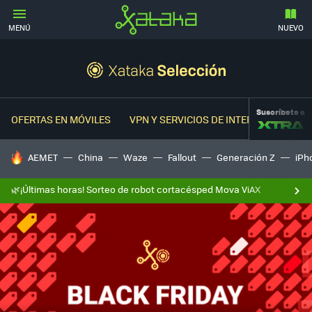
MENÚ
NUEVO
Suscríbete a
OFERTAS EN MÓVILES
VPN Y SERVICIOS DE INTERNET
OFER
HOY SE HABLA DE
AEMET
China
Waze
Fallout
Generación Z
iPh
🌿¡Últimas horas! Sorteo de robot cortacésped Mova ViAX