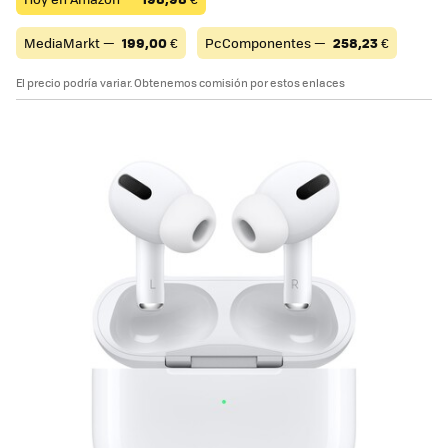
MediaMarkt —
199,00
€
PcComponentes —
258,23
€
El precio podría variar. Obtenemos comisión por estos enlaces