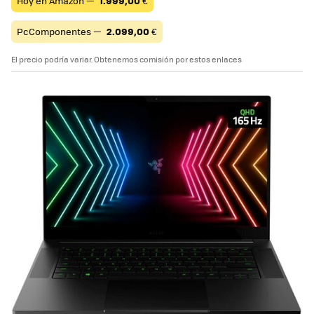
Hoy en Amazon —
1.999,00
€
PcComponentes —
2.099,00
€
El precio podría variar. Obtenemos comisión por estos enlaces