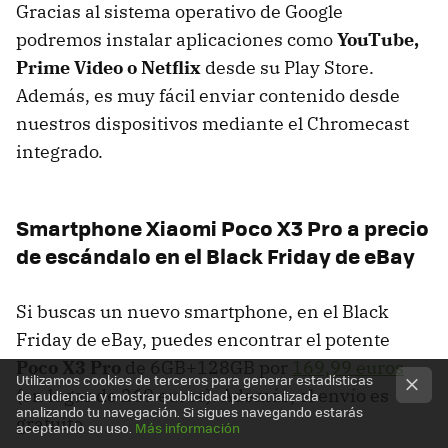
Gracias al sistema operativo de Google
podremos instalar aplicaciones como
YouTube,
Prime Video o Netflix
desde su Play Store.
Además, es muy fácil enviar contenido desde
nuestros dispositivos mediante el Chromecast
integrado.
Smartphone Xiaomi Poco X3 Pro a precio
de escándalo en el Black Friday de eBay
Si buscas un nuevo smartphone, en el Black
Friday de eBay, puedes encontrar el potente
Poco X3 Pro
de 6GB+128GB por
169,99 euros
Utilizamos cookies de terceros para generar estadísticas
(en lugar de 269 euros). Además, el envío es
de audiencia y mostrar publicidad personalizada
analizando tu navegación. Si sigues navegando estarás
gratuito.
aceptando su uso.
Más información