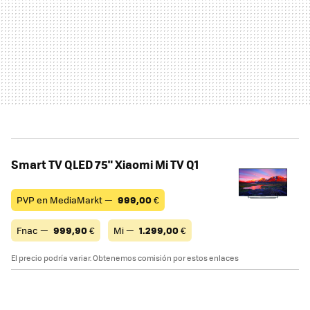
Smart TV QLED 75" Xiaomi Mi TV Q1
PVP en MediaMarkt —
999,00
€
Fnac —
999,90
€
Mi —
1.299,00
€
El precio podría variar. Obtenemos comisión por estos enlaces