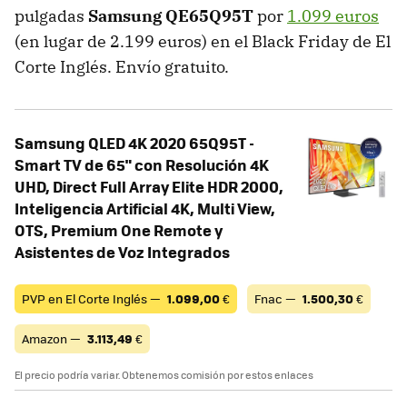
pulgadas
Samsung QE65Q95T
por
1.099 euros
(en lugar de 2.199 euros) en el Black Friday de El
Corte Inglés. Envío gratuito.
Samsung QLED 4K 2020 65Q95T -
Smart TV de 65" con Resolución 4K
UHD, Direct Full Array Elite HDR 2000,
Inteligencia Artificial 4K, Multi View,
OTS, Premium One Remote y
Asistentes de Voz Integrados
PVP en El Corte Inglés —
1.099,00
€
Fnac —
1.500,30
€
Amazon —
3.113,49
€
El precio podría variar. Obtenemos comisión por estos enlaces