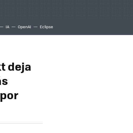
IA
OpenAI
Eclipse
t deja
ás
 por