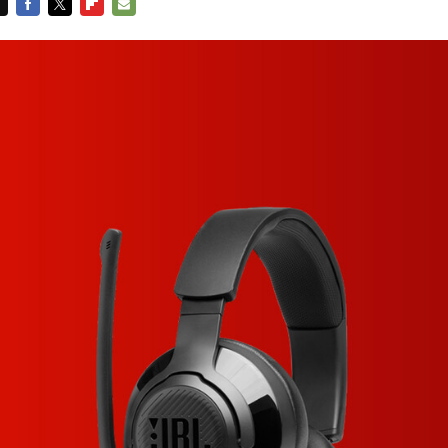
FACEBOOK
TWITTER
FLIPBOARD
E-
MAIL