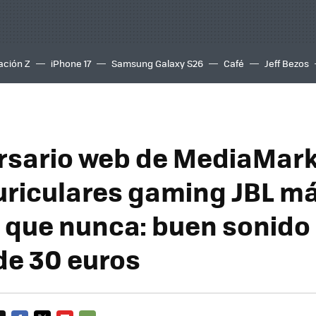
ación Z
iPhone 17
Samsung Galaxy S26
Café
Jeff Bezos
ersario web de MediaMark
uriculares gaming JBL m
 que nunca: buen sonido
e 30 euros