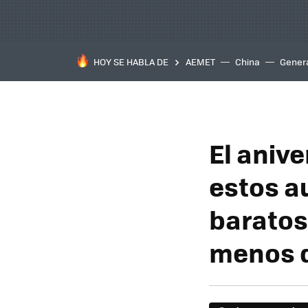
HOY SE HABLA DE
AEMET
China
Gener
El aniv
estos a
baratos
menos d