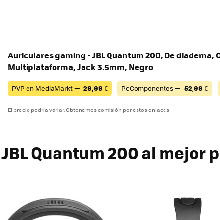
Auriculares gaming - JBL Quantum 200, De diadema, 
Multiplataforma, Jack 3.5mm, Negro
PVP en MediaMarkt —
29,99
€
PcComponentes —
52,99
€
El precio podría variar. Obtenemos comisión por estos enlaces
JBL Quantum 200 al mejor p