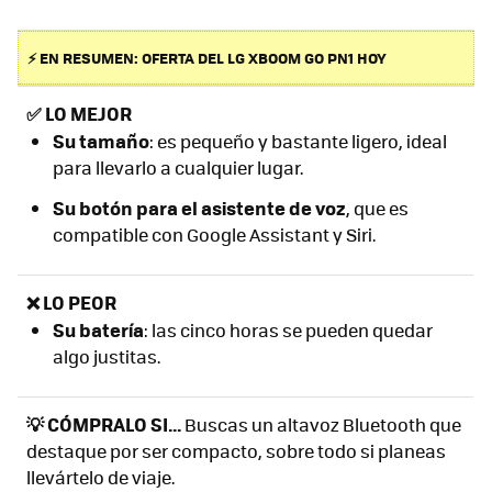
⚡ EN RESUMEN: OFERTA DEL LG XBOOM GO PN1 HOY
✅
LO MEJOR
Su tamaño
: es pequeño y bastante ligero, ideal
para llevarlo a cualquier lugar.
Su botón para el asistente de voz
, que es
compatible con Google Assistant y Siri.
❌ LO PEOR
Su batería
: las cinco horas se pueden quedar
algo justitas.
💡 CÓMPRALO SI...
Buscas un altavoz Bluetooth que
destaque por ser compacto, sobre todo si planeas
llevártelo de viaje.