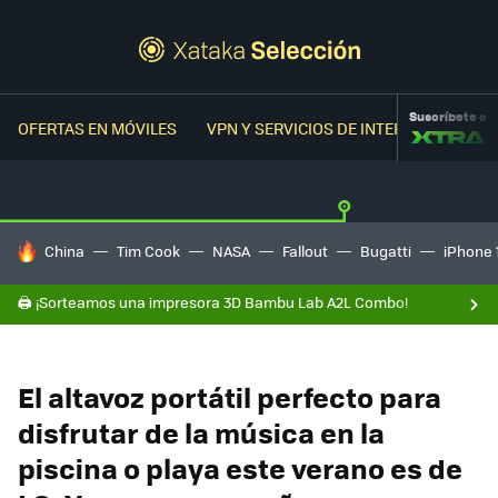
Suscríbete a
OFERTAS EN MÓVILES
VPN Y SERVICIOS DE INTERNET
OFER
HOY SE HABLA DE
China
Tim Cook
NASA
Fallout
Bugatti
iPhone 
🖨️ ¡Sorteamos una impresora 3D Bambu Lab A2L Combo!
El altavoz portátil perfecto para
disfrutar de la música en la
piscina o playa este verano es de