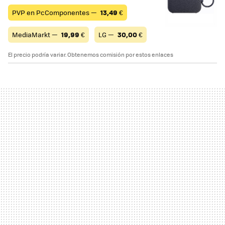
PVP en PcComponentes —
13,49
€
MediaMarkt —
19,99
€
LG —
30,00
€
El precio podría variar. Obtenemos comisión por estos enlaces