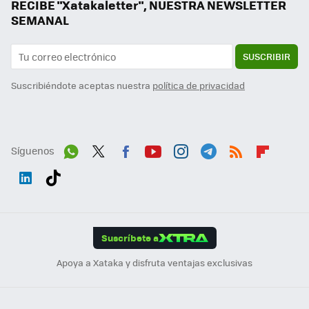
RECIBE "Xatakaletter", NUESTRA NEWSLETTER
SEMANAL
SUSCRIBIR
Suscribiéndote aceptas nuestra
política de privacidad
Síguenos
Wh
Twit
Fac
You
Inst
Tele
RSS
Flip
ats
ter
ebo
tub
agr
gra
boa
Link
Tikt
App
ok
e
am
m
rd
edI
ok
Suscríbete a
n
Apoya a Xataka y disfruta ventajas exclusivas