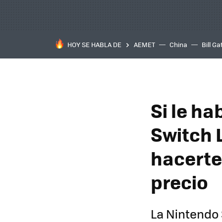
HOY SE HABLA DE
AEMET
China
Bill Ga
Si le ha
Switch 
hacerte
precio
La Nintendo 