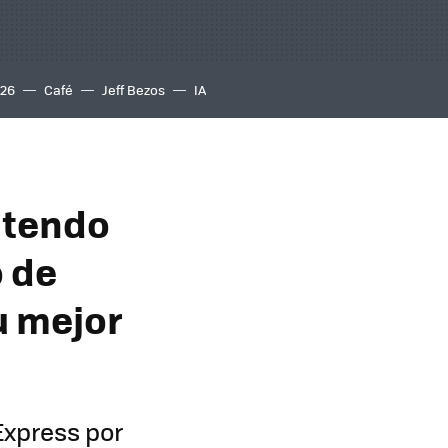
S26
Café
Jeff Bezos
IA
intendo
o de
u mejor
Express por