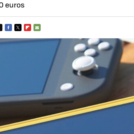
0 euros
FACEBOOK
TWITTER
FLIPBOARD
E-
MAIL