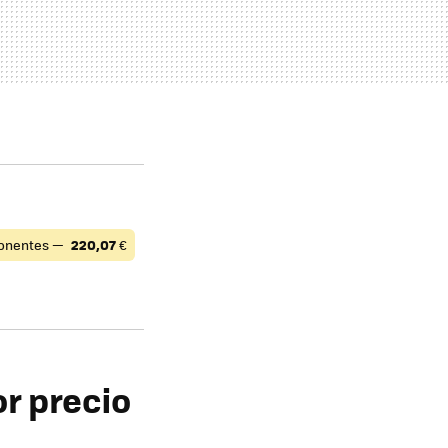
onentes —
220,07
€
r precio