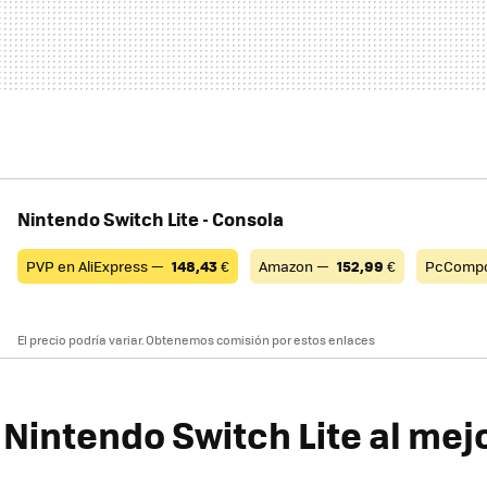
Nintendo Switch Lite - Consola
PVP en AliExpress —
148,43
€
Amazon —
152,99
€
PcComp
El precio podría variar. Obtenemos comisión por estos enlaces
Nintendo Switch Lite al mejo