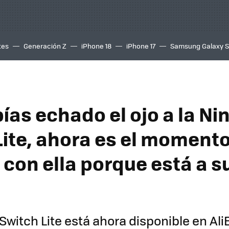
tes
Generación Z
iPhone 18
iPhone 17
Samsung Galaxy 
bías echado el ojo a la N
Lite, ahora es el moment
 con ella porque está a s
Switch Lite está ahora disponible en Ali