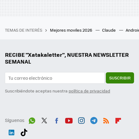
TEMAS DE INTERÉS
Mejores moviles 2026
Claude
Androi
RECIBE "Xatakaletter", NUESTRA NEWSLETTER
SEMANAL
SUSCRIBIR
Suscribiéndote aceptas nuestra
política de privacidad
Síguenos
Wh
Twit
Fac
You
Inst
Tele
RSS
Flip