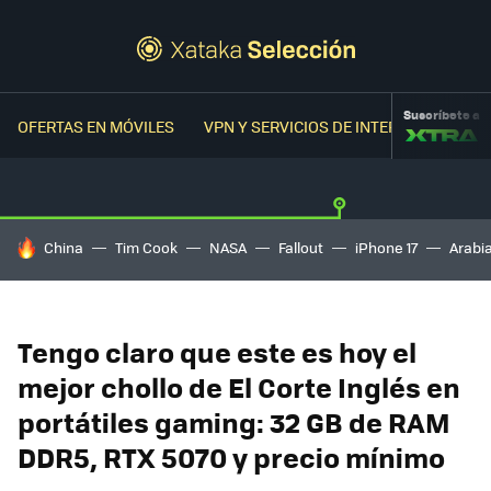
Suscríbete a
OFERTAS EN MÓVILES
VPN Y SERVICIOS DE INTERNET
OFER
HOY SE HABLA DE
China
Tim Cook
NASA
Fallout
iPhone 17
Arabi
Tengo claro que este es hoy el
mejor chollo de El Corte Inglés en
portátiles gaming: 32 GB de RAM
DDR5, RTX 5070 y precio mínimo