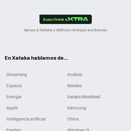
ats
ter
ebo
tub
agr
gra
boa
Link
Tikt
App
ok
e
am
m
rd
edI
ok
Suscríbete a
n
Apoya a Xataka y disfruta ventajas exclusivas
En Xataka hablamos de...
Streaming
Análisis
Espacio
Móviles
Energía
Xataka Movilidad
Apple
Samsung
Inteligencia artificial
China
Empleo
Windows 11