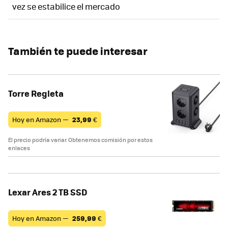
vez se estabilice el mercado
También te puede interesar
Torre Regleta
Hoy en Amazon —
23,99
€
El precio podría variar. Obtenemos comisión por estos
enlaces
Lexar Ares 2 TB SSD
Hoy en Amazon —
259,99
€