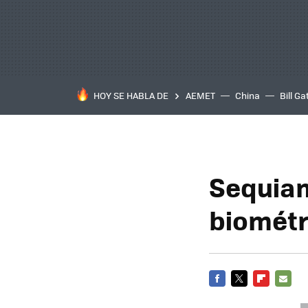
HOY SE HABLA DE
AEMET
China
Bill Ga
Sequiam
biométr
FACEBOOK
TWITTER
FLIPBOARD
E-