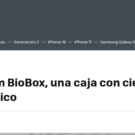
tes
Generación Z
iPhone 18
iPhone 17
Samsung Galaxy 
 BioBox, una caja con ci
ico