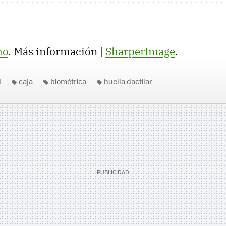
mo
. Más información |
SharperImage
.
d
caja
biométrica
huella dactilar