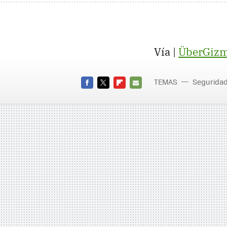
Vía |
ÜberGiz
TEMAS
Segurida
FACEBOOK
TWITTER
FLIPBOARD
E-
MAIL