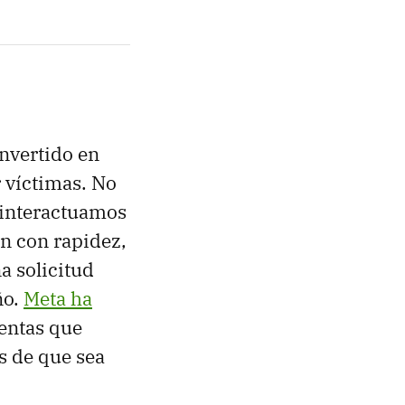
onvertido en
r víctimas. No
 interactuamos
n con rapidez,
a solicitud
ño.
Meta ha
ientas que
s de que sea