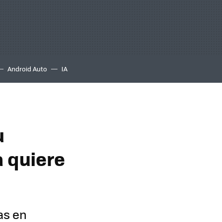
Android Auto
IA
u
 quiere
as en