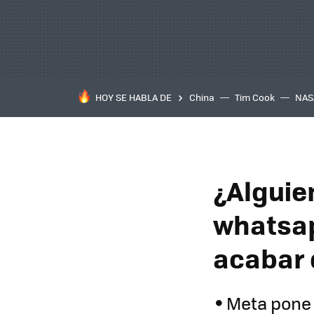
HOY SE HABLA DE
China
Tim Cook
NAS
¿Alguie
whatsap
acabar 
Meta pone 