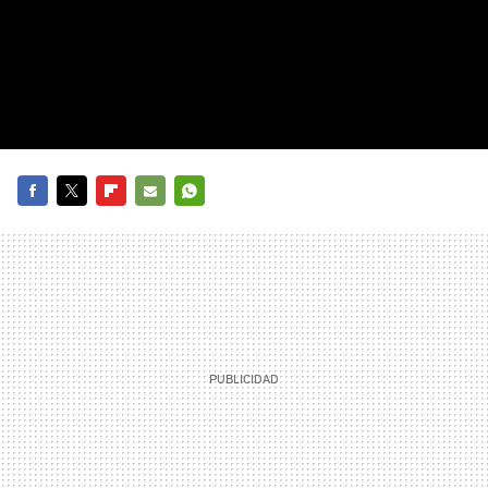
FACEBOOK
TWITTER
FLIPBOARD
E-
WHATSAPP
MAIL