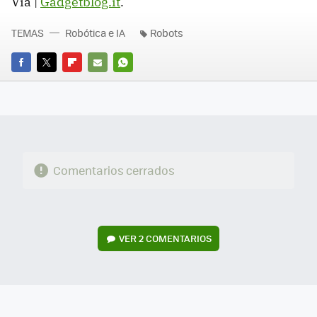
Vía |
Gadgetblog.it
.
TEMAS
Robótica e IA
Robots
FACEBOOK
TWITTER
FLIPBOARD
E-
WHATSAPP
MAIL
Comentarios cerrados
VER
2 COMENTARIOS