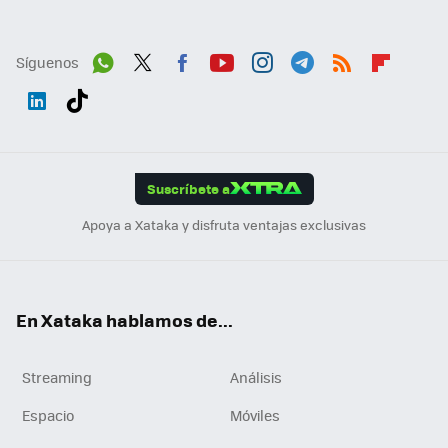
Síguenos
Wh
Twit
Fac
You
Inst
Tele
RSS
Flip
ats
ter
ebo
tub
agr
gra
boa
Link
Tikt
App
ok
e
am
m
rd
edI
ok
Suscríbete a
n
Apoya a Xataka y disfruta ventajas exclusivas
En Xataka hablamos de...
Streaming
Análisis
Espacio
Móviles