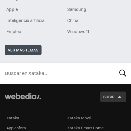
Apple
Samsung
Inteligencia artificial
China
Empleo
Windows 11
VER MÁS TEMAS
BUSCA
SUBIR
Xataka
Xataka Móvil
Applesfera
Xataka Smart Home