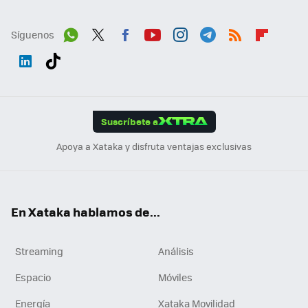
Síguenos
Wh
Twit
Fac
You
Inst
Tele
RSS
Flip
ats
ter
ebo
tub
agr
gra
boa
Link
Tikt
App
ok
e
am
m
rd
edI
ok
Suscríbete a
n
Apoya a Xataka y disfruta ventajas exclusivas
En Xataka hablamos de...
Streaming
Análisis
Espacio
Móviles
Energía
Xataka Movilidad