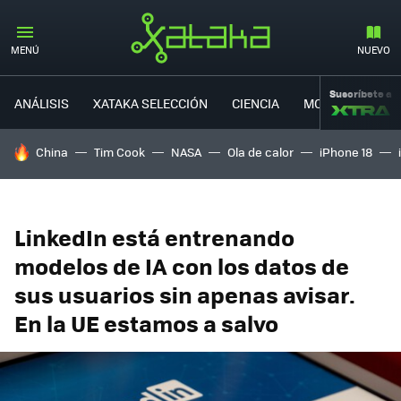
MENÚ
NUEVO
Suscríbete a
ANÁLISIS
XATAKA SELECCIÓN
CIENCIA
MOVILIDAD
HOY SE HABLA DE
China
Tim Cook
NASA
Ola de calor
iPhone 18
LinkedIn está entrenando
modelos de IA con los datos de
sus usuarios sin apenas avisar.
En la UE estamos a salvo