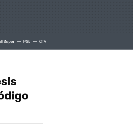
ll Super
PS5
GTA
esis
código