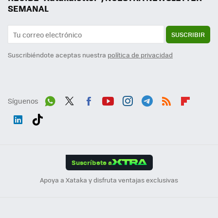
SEMANAL
SUSCRIBIR
Suscribiéndote aceptas nuestra
política de privacidad
Síguenos
Wh
Twit
Fac
You
Inst
Tele
RSS
Flip
ats
ter
ebo
tub
agr
gra
boa
Link
Tikt
App
ok
e
am
m
rd
edI
ok
Suscríbete a
n
Apoya a Xataka y disfruta ventajas exclusivas