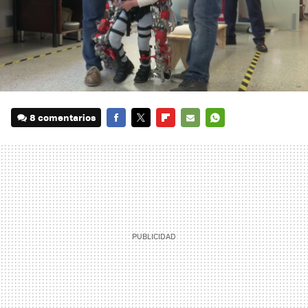
8 comentarios
FACEBOOK
TWITTER
FLIPBOARD
E-
WHATSAPP
MAIL