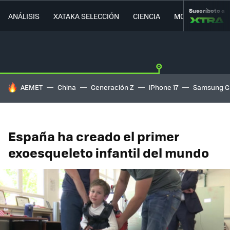
Suscríbete a
ANÁLISIS
XATAKA SELECCIÓN
CIENCIA
MOVILIDAD
HOY SE HABLA DE
AEMET
China
Generación Z
iPhone 17
Samsung G
España ha creado el primer
exoesqueleto infantil del mundo