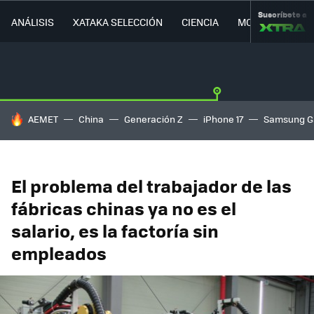
Suscríbete a
ANÁLISIS
XATAKA SELECCIÓN
CIENCIA
MOVILIDAD
HOY SE HABLA DE
AEMET
China
Generación Z
iPhone 17
Samsung G
El problema del trabajador de las
fábricas chinas ya no es el
salario, es la factoría sin
empleados