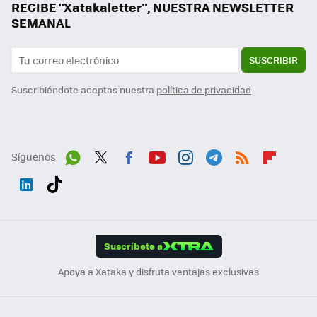
RECIBE "Xatakaletter", NUESTRA NEWSLETTER
SEMANAL
SUSCRIBIR
Suscribiéndote aceptas nuestra
política de privacidad
Síguenos
Wh
Twit
Fac
You
Inst
Tele
RSS
Flip
ats
ter
ebo
tub
agr
gra
boa
Link
Tikt
App
ok
e
am
m
rd
edI
ok
Suscríbete a
n
Apoya a Xataka y disfruta ventajas exclusivas