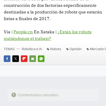
construcción de dos factorías específicamente
destinadas a la producción de robots que estarán
listas a finales de 2017.
Vía |
People.cn
En Xataka |
¿Están los robots
quitándonos el trabajo?
TEMAS
Robótica e IA
Robots
Opinión
Mercado l
FACEBOOK
TWITTER
FLIPBOARD
E-
WHATSAPP
MAIL
Comentarios cerrados