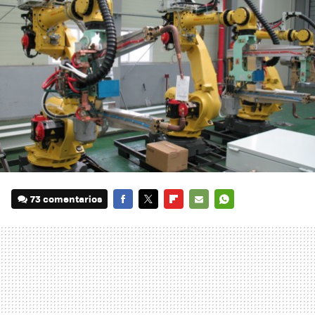
73 comentarios
FACEBOOK
TWITTER
FLIPBOARD
E-
WHATSAPP
MAIL