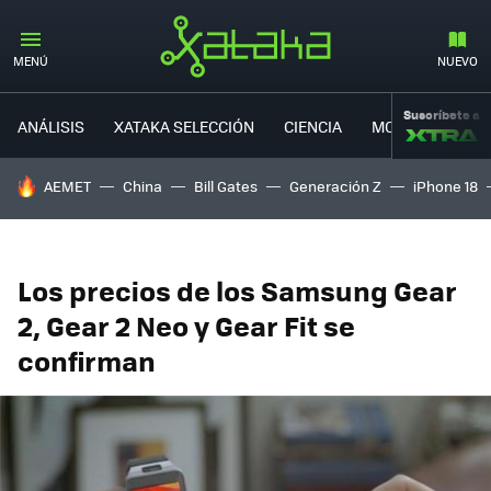
MENÚ
NUEVO
Suscríbete a
ANÁLISIS
XATAKA SELECCIÓN
CIENCIA
MOVILIDAD
HOY SE HABLA DE
AEMET
China
Bill Gates
Generación Z
iPhone 18
Los precios de los Samsung Gear
2, Gear 2 Neo y Gear Fit se
confirman