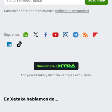
SUSCRIBIR
Suscribiéndote aceptas nuestra
política de privacidad
Síguenos
Wh
Twit
Fac
You
Inst
Tele
RSS
Flip
ats
ter
ebo
tub
agr
gra
boa
Link
Tikt
App
ok
e
am
m
rd
edI
ok
Suscríbete a
n
Apoya a Xataka y disfruta ventajas exclusivas
En Xataka hablamos de...