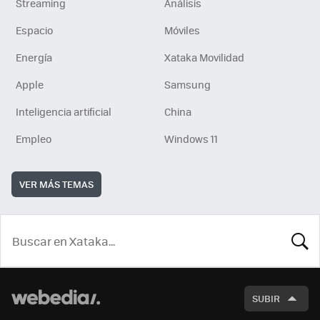
Streaming
Análisis
Espacio
Móviles
Energía
Xataka Movilidad
Apple
Samsung
Inteligencia artificial
China
Empleo
Windows 11
VER MÁS TEMAS
BUSCA
SUBIR