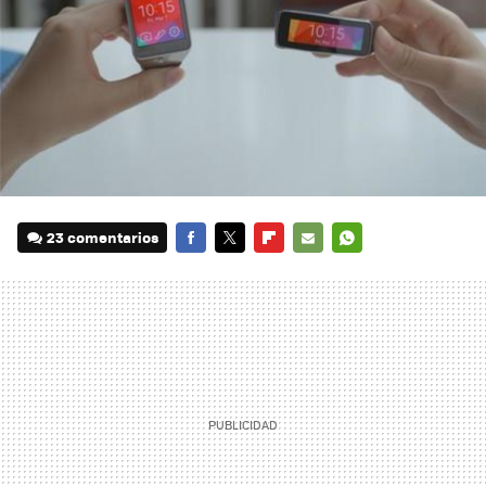
23 comentarios
FACEBOOK
TWITTER
FLIPBOARD
E-
WHATSAPP
MAIL