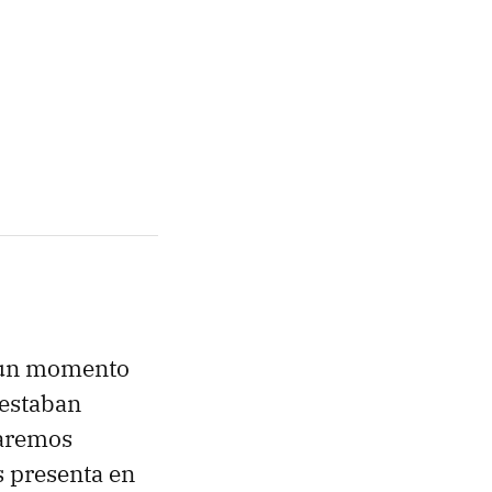
o un momento
 estaban
varemos
s presenta en