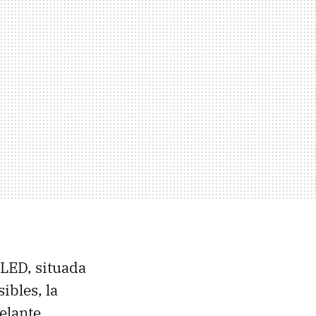
OLED, situada
ibles, la
elante