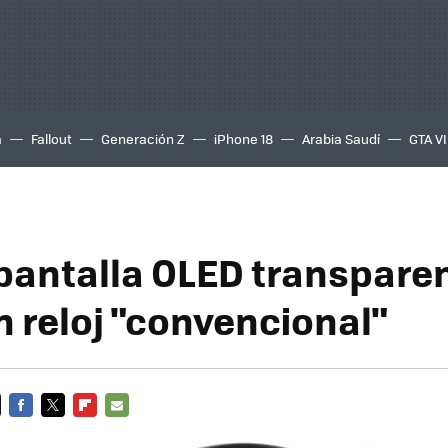
a
Fallout
Generación Z
iPhone 18
Arabia Saudí
GTA VI
 pantalla OLED transpare
n reloj "convencional"
FACEBOOK
TWITTER
FLIPBOARD
E-