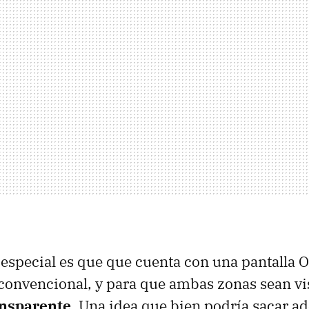
 especial es que que cuenta con una pantalla 
 convencional, y para que ambas zonas sean vis
ansparente
. Una idea que bien podría sacar ad