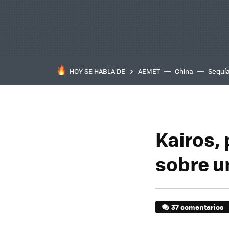
HOY SE HABLA DE
AEMET
China
Sequí
Kairos,
sobre u
37 comentarios