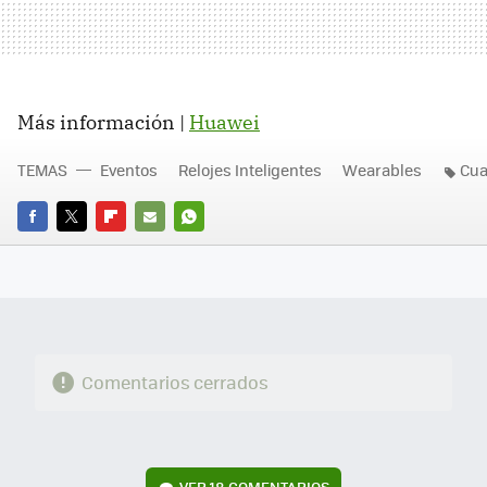
Más información |
Huawei
TEMAS
Eventos
Relojes Inteligentes
Wearables
Cua
FACEBOOK
TWITTER
FLIPBOARD
E-
WHATSAPP
MAIL
Comentarios cerrados
VER
18 COMENTARIOS