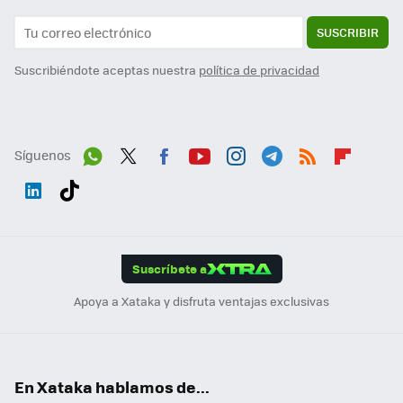
SUSCRIBIR
Suscribiéndote aceptas nuestra
política de privacidad
Síguenos
Wh
Twit
Fac
You
Inst
Tele
RSS
Flip
ats
ter
ebo
tub
agr
gra
boa
Link
Tikt
App
ok
e
am
m
rd
edI
ok
Suscríbete a
n
Apoya a Xataka y disfruta ventajas exclusivas
En Xataka hablamos de...