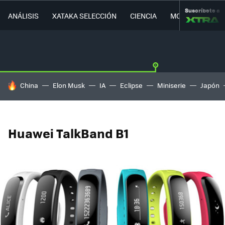
Suscríbete a
ANÁLISIS
XATAKA SELECCIÓN
CIENCIA
MOVILIDAD
HOY SE HABLA DE
China
Elon Musk
IA
Eclipse
Miniserie
Japón
Huawei TalkBand B1