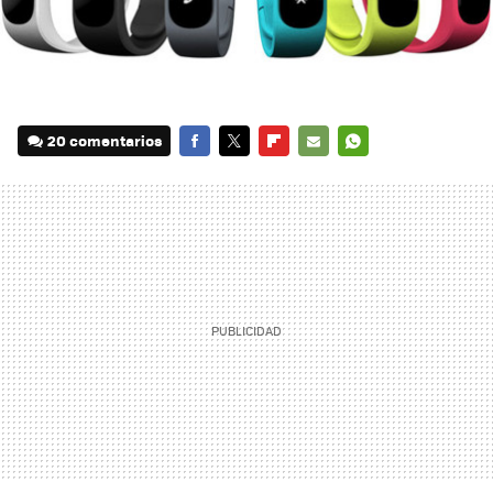
20 comentarios
FACEBOOK
TWITTER
FLIPBOARD
E-
WHATSAPP
MAIL