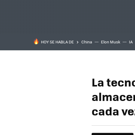
HOY SE HABLA DE
China
Elon Musk
IA
La tecno
almacen
cada vez