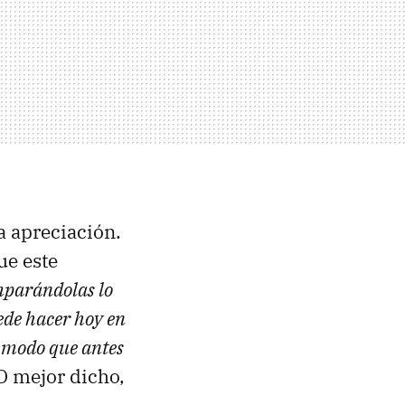
a apreciación.
ue este
mparándolas lo
uede hacer hoy en
un modo que antes
 O mejor dicho,