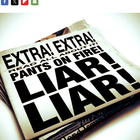
FACEBOOK
TWITTER
FLIPBOARD
E-
MAIL