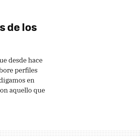
s de los
que desde hace
ore perfiles
e digamos en
con aquello que