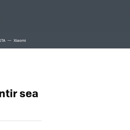
GTA
Xiaomi
tir sea