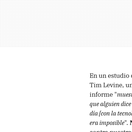
En un estudio 
Tim Levine, un
informe "
muest
que alguien dice
día [con la tecn
era imposible
".