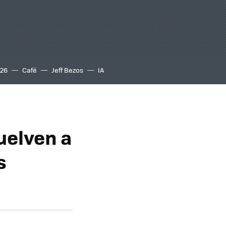
S26
Café
Jeff Bezos
IA
vuelven a
s