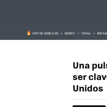
HOY SE HABLA DE
AEMET
China
Bill Ga
Una puls
ser clav
Unidos