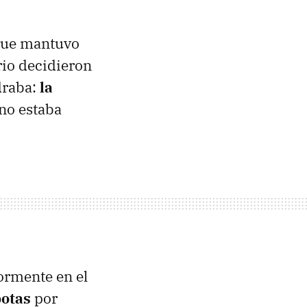
 que mantuvo
rio decidieron
draba:
la
 no estaba
ormente en el
botas
por