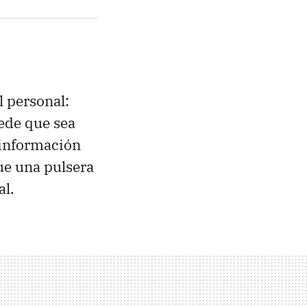
l personal:
ede que sea
 información
ue una pulsera
al.