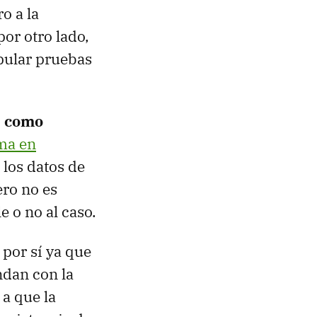
o a la
por otro lado,
ipular pruebas
s como
ma en
 los datos de
ro no es
e o no al caso.
por sí ya que
ndan con la
a que la