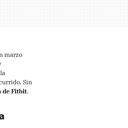
en marzo
y
la
currido. Sin
 de Fitbit
.
a