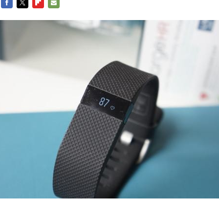
FACEBOOK
TWITTER
FLIPBOARD
E-
MAIL