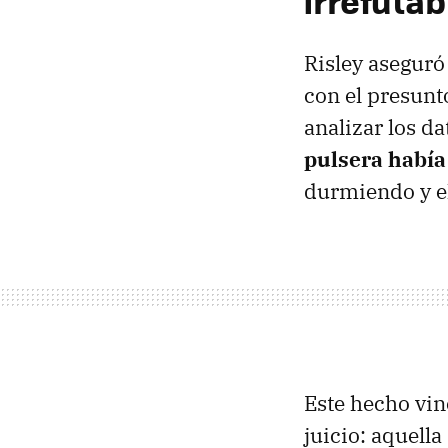
irrefutab
Risley aseguró
con el presunt
analizar los d
pulsera había 
durmiendo y el
Este hecho vin
juicio: aquell