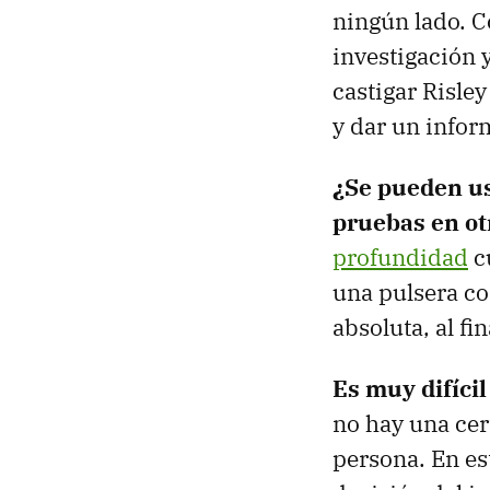
ningún lado. Co
investigación y
castigar Risle
y dar un inform
¿Se pueden us
pruebas en ot
profundidad
cu
una pulsera co
absoluta, al fi
Es muy difíci
no hay una cer
persona. En e