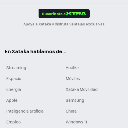
App
ok
e
am
m
rd
edI
ok
Suscríbete a
n
Apoya a Xataka y disfruta ventajas exclusivas
En Xataka hablamos de...
Streaming
Análisis
Espacio
Móviles
Energía
Xataka Movilidad
Apple
Samsung
Inteligencia artificial
China
Empleo
Windows 11