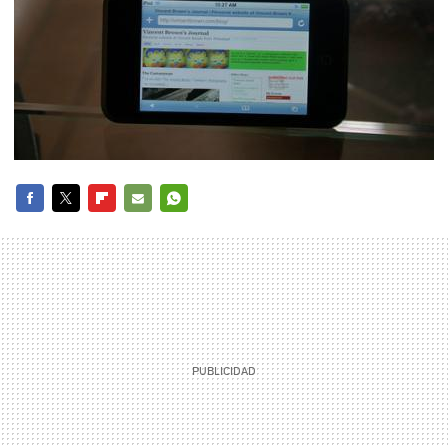
FACEBOOK
TWITTER
FLIPBOARD
E-
WHATSAPP
MAIL