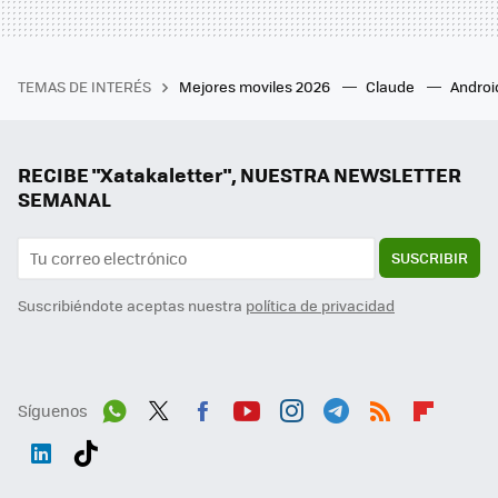
TEMAS DE INTERÉS
Mejores moviles 2026
Claude
Androi
RECIBE "Xatakaletter", NUESTRA NEWSLETTER
SEMANAL
SUSCRIBIR
Suscribiéndote aceptas nuestra
política de privacidad
Síguenos
Wh
Twit
Fac
You
Inst
Tele
RSS
Flip
ats
ter
ebo
tub
agr
gra
boa
Link
Tikt