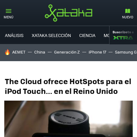
MENÚ
NUEVO
Suscríbete a
ANÁLISIS
XATAKA SELECCIÓN
CIENCIA
MOVILIDAD
HOY SE HABLA DE
AEMET
China
Generación Z
iPhone 17
Samsung G
The Cloud ofrece HotSpots para el
iPod Touch... en el Reino Unido