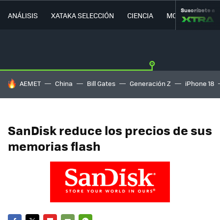
Suscríbete a
ANÁLISIS
XATAKA SELECCIÓN
CIENCIA
MOVILIDAD
HOY SE HABLA DE
AEMET
China
Bill Gates
Generación Z
iPhone 18
SanDisk reduce los precios de sus
memorias flash