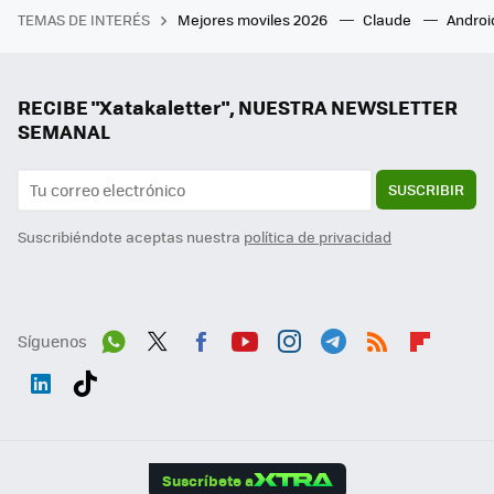
TEMAS DE INTERÉS
Mejores moviles 2026
Claude
Androi
RECIBE "Xatakaletter", NUESTRA NEWSLETTER
SEMANAL
SUSCRIBIR
Suscribiéndote aceptas nuestra
política de privacidad
Síguenos
Wh
Twit
Fac
You
Inst
Tele
RSS
Flip
ats
ter
ebo
tub
agr
gra
boa
Link
Tikt
App
ok
e
am
m
rd
edI
ok
Suscríbete a
n