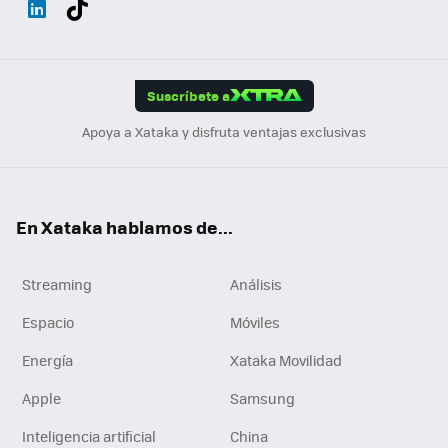
ats
ter
ebo
tub
agr
gra
boa
Link
Tikt
App
ok
e
am
m
rd
edI
ok
Suscríbete a
n
Apoya a Xataka y disfruta ventajas exclusivas
En Xataka hablamos de...
Streaming
Análisis
Espacio
Móviles
Energía
Xataka Movilidad
Apple
Samsung
Inteligencia artificial
China