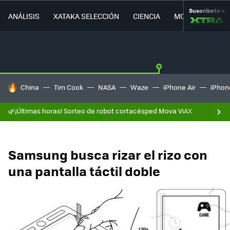
Suscríbete a
ANÁLISIS
XATAKA SELECCIÓN
CIENCIA
MOVILIDAD
HOY SE HABLA DE
China
Tim Cook
NASA
Waze
iPhone Air
iPhone
🌿¡Últimas horas! Sorteo de robot cortacésped Mova ViAX
Samsung busca rizar el rizo con
una pantalla táctil doble