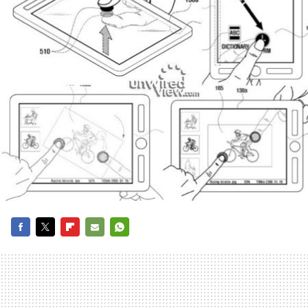
FACEBOOK
TWITTER
FLIPBOARD
E-
WHATSAPP
MAIL