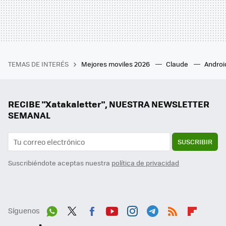
TEMAS DE INTERÉS
Mejores moviles 2026
Claude
Androi
RECIBE "Xatakaletter", NUESTRA NEWSLETTER
SEMANAL
SUSCRIBIR
Suscribiéndote aceptas nuestra
política de privacidad
Síguenos
Wh
Twit
Fac
You
Inst
Tele
RSS
Flip