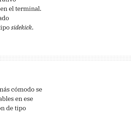
en el terminal.
ado
tipo
sidekick
.
 más cómodo se
ables en ese
on de tipo