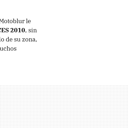
Motoblur le
CES
2010
, sin
do de su zona,
muchos