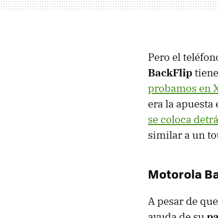
Pero el teléfo
BackFlip
tiene
probamos en 
era la apuesta
se coloca detrá
similar a un t
Motorola Ba
A pesar de que
ayuda de su
pa