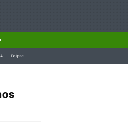
IA
Eclipse
mos