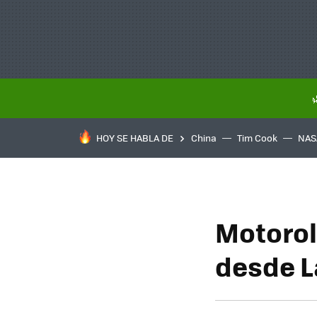
HOY SE HABLA DE
China
Tim Cook
NAS
Motorol
desde L