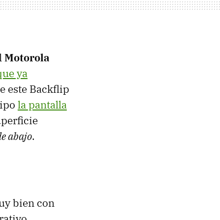
l
Motorola
que ya
e este Backflip
uipo
la pantalla
perficie
de abajo
.
uy bien con
rativo