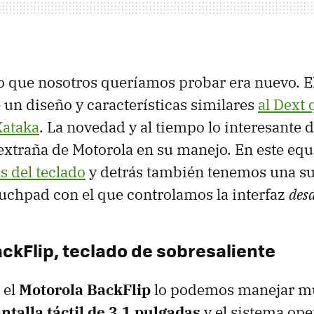
no que nosotros queríamos probar era nuevo. E
 un diseño y características similares
al Dext 
Xataka
. La novedad y al tiempo lo interesante d
 extraña de Motorola en su manejo. En este eq
s del teclado
y detrás también tenemos una su
ouchpad con el que controlamos la interfaz
des
ckFlip, teclado de sobresaliente
 el
Motorola BackFlip
lo podemos manejar m
ntalla táctil de 3.1 pulgadas
y el sistema ope