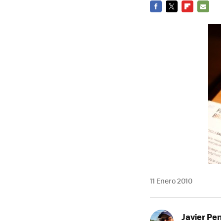
FACEBOOK
TWITTER
FLIPBOARD
E-
MAIL
11 Enero 2010
Javier Pe