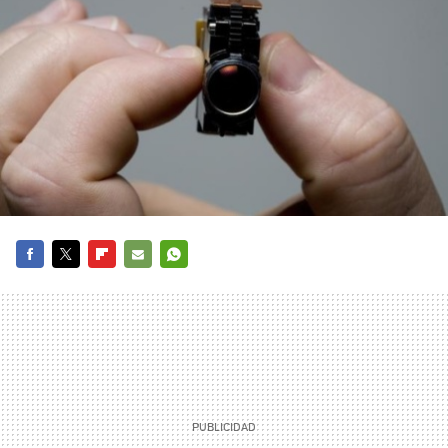
FACEBOOK
TWITTER
FLIPBOARD
E-
WHATSAPP
MAIL