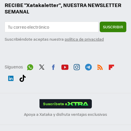
RECIBE "Xatakaletter", NUESTRA NEWSLETTER
SEMANAL
SUSCRIBIR
Suscribiéndote aceptas nuestra
política de privacidad
Síguenos
Wh
Twit
Fac
You
Inst
Tele
RSS
Flip
ats
ter
ebo
tub
agr
gra
boa
Link
Tikt
App
ok
e
am
m
rd
edI
ok
Suscríbete a
n
Apoya a Xataka y disfruta ventajas exclusivas