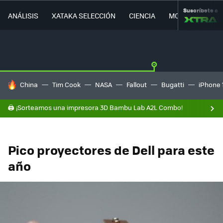
Suscríbete a
ANÁLISIS
XATAKA SELECCIÓN
CIENCIA
MOVILIDAD
HOY SE HABLA DE
China
Tim Cook
NASA
Fallout
Bugatti
iPhone 
🖨️ ¡Sorteamos una impresora 3D Bambu Lab A2L Combo!
Pico proyectores de Dell para este
año