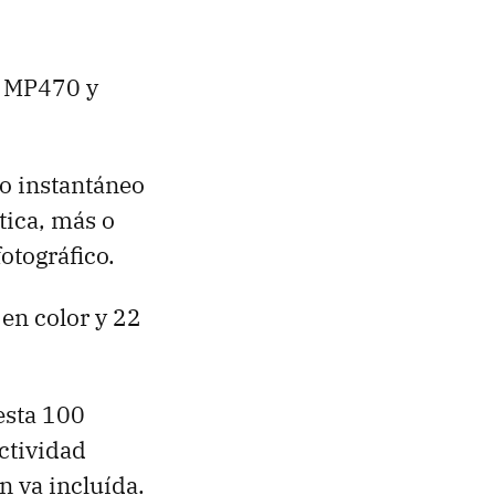
 MP470 y
io instantáneo
tica, más o
otográfico.
en color y 22
esta 100
ctividad
n va incluída.