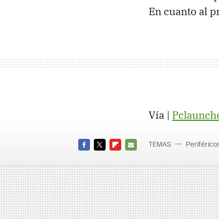
En cuanto al p
Vía |
Pclaunch
TEMAS
Periférico
FACEBOOK
TWITTER
FLIPBOARD
E-
MAIL