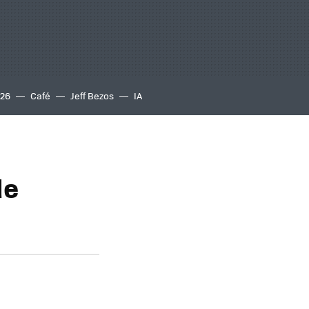
S26
Café
Jeff Bezos
IA
de