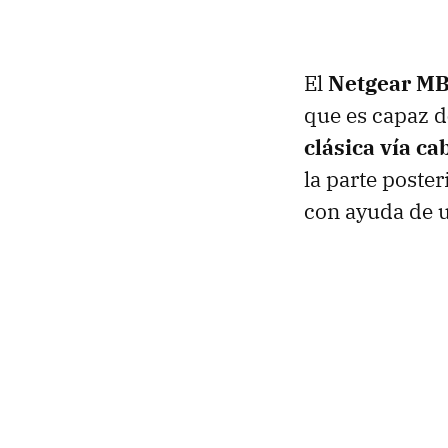
El
Netgear M
que es capaz d
clásica vía ca
la parte poste
con ayuda de 