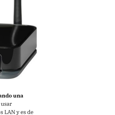
dando una
 usar
os
LAN
y es de