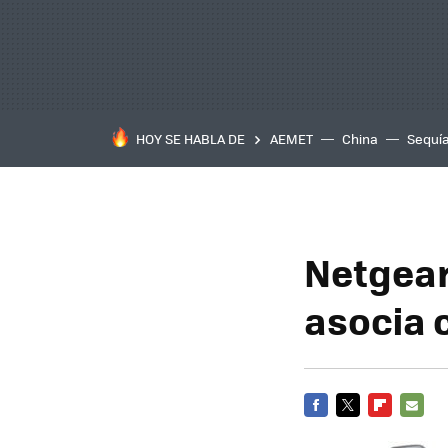
HOY SE HABLA DE
AEMET
China
Sequí
Netgear
asocia 
FACEBOOK
TWITTER
FLIPBOARD
E-