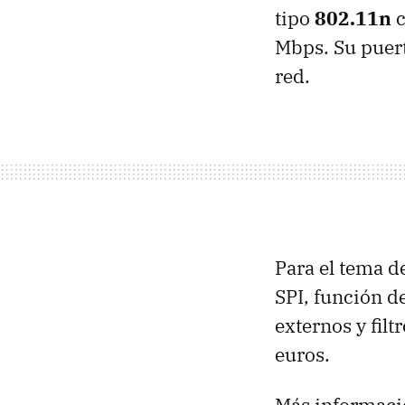
tipo
802.11n
c
Mbps. Su puer
red.
Para el tema d
SPI
, función d
externos y fil
euros.
Más informaci