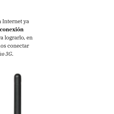
 Internet ya
 conexión
ra lograrlo, en
s conectar
ho 3G
.