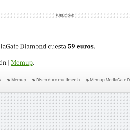
iaGate Diamond cuesta
59 euros
.
ón |
Memup
.
s
Memup
Disco duro multimedia
Memup MediaGate 