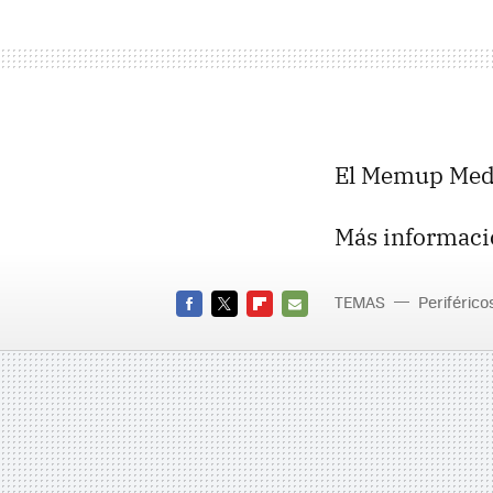
El Memup Med
Más informaci
TEMAS
Periférico
FACEBOOK
TWITTER
FLIPBOARD
E-
MAIL