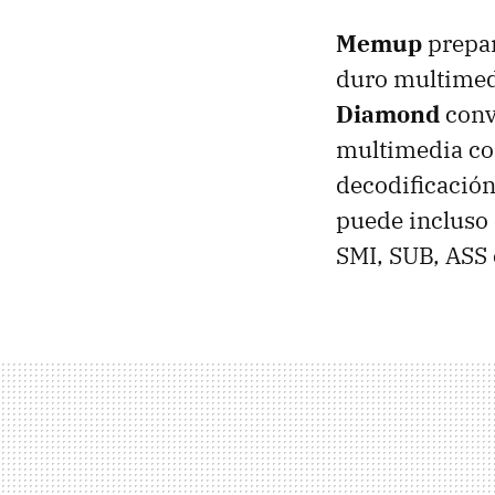
Memup
prepar
duro multimedi
Diamond
conv
multimedia co
decodificación
puede incluso
SMI
,
SUB
,
ASS