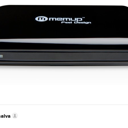
nalva