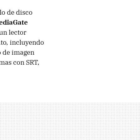
o de disco
ediaGate
un lector
to, incluyendo
o de imagen
lemas con
SRT
,