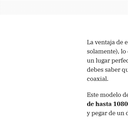
La ventaja de 
solamente), lo
un lugar perfe
debes saber q
coaxial.
Este modelo d
de hasta 108
y pegar de un d