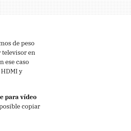
mos de peso
televisor en
En ese caso
a
HDMI
y
e para vídeo
posible copiar