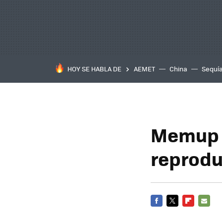
HOY SE HABLA DE
AEMET
China
Sequí
Memup 
reprodu
FACEBOOK
TWITTER
FLIPBOARD
E-