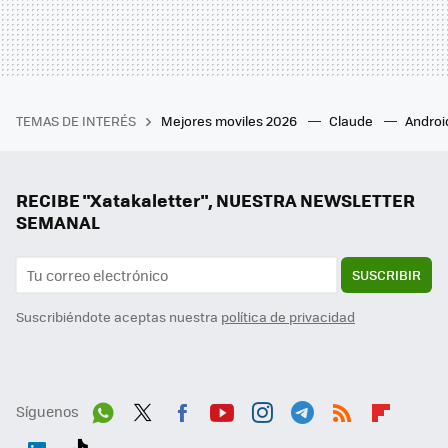
TEMAS DE INTERÉS
Mejores moviles 2026
Claude
Androi
RECIBE "Xatakaletter", NUESTRA NEWSLETTER
SEMANAL
SUSCRIBIR
Suscribiéndote aceptas nuestra
política de privacidad
Síguenos
Wh
Twit
Fac
You
Inst
Tele
RSS
Flip