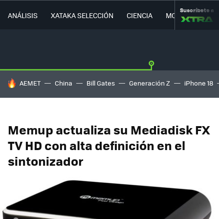
Suscríbete a
ANÁLISIS
XATAKA SELECCIÓN
CIENCIA
MOVILIDAD
HOY SE HABLA DE
AEMET
China
Bill Gates
Generación Z
iPhone 18
Memup actualiza su Mediadisk FX
TV HD con alta definición en el
sintonizador