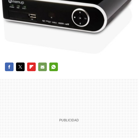
FACEBOOK
TWITTER
FLIPBOARD
E-
WHATSAPP
MAIL