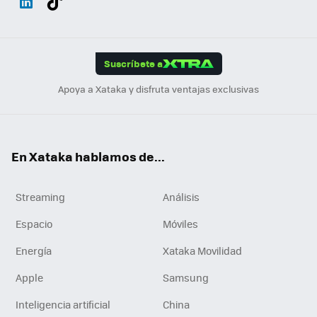
ats
ter
ebo
tub
agr
gra
boa
Link
Tikt
App
ok
e
am
m
rd
edI
ok
Suscríbete a
n
Apoya a Xataka y disfruta ventajas exclusivas
En Xataka hablamos de...
Streaming
Análisis
Espacio
Móviles
Energía
Xataka Movilidad
Apple
Samsung
Inteligencia artificial
China