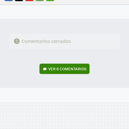
FACEBOOK
TWITTER
FLIPBOARD
E-
WHATSAPP
MAIL
Comentarios cerrados
VER
6 COMENTARIOS