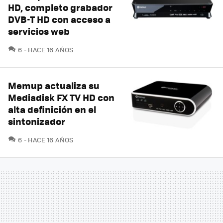
HD, completo grabador
DVB-T HD con acceso a
servicios web
COMENTARIOS
6
HACE 16 AÑOS
Memup actualiza su
Mediadisk FX TV HD con
alta definición en el
sintonizador
COMENTARIOS
6
HACE 16 AÑOS