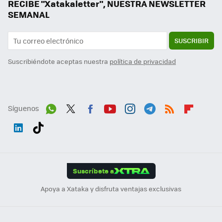
RECIBE "Xatakaletter", NUESTRA NEWSLETTER
SEMANAL
SUSCRIBIR
Suscribiéndote aceptas nuestra
política de privacidad
Síguenos
Wh
Twit
Fac
You
Inst
Tele
RSS
Flip
ats
ter
ebo
tub
agr
gra
boa
Link
Tikt
App
ok
e
am
m
rd
edI
ok
Suscríbete a
n
Apoya a Xataka y disfruta ventajas exclusivas