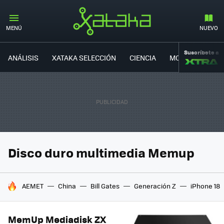
MENÚ
NUEVO
Suscríbete a
ANÁLISIS
XATAKA SELECCIÓN
CIENCIA
MOVILIDAD
Disco duro multimedia Memup
HOY SE HABLA DE
AEMET
China
Bill Gates
Generación Z
iPhone 18
MemUp Mediadisk ZX