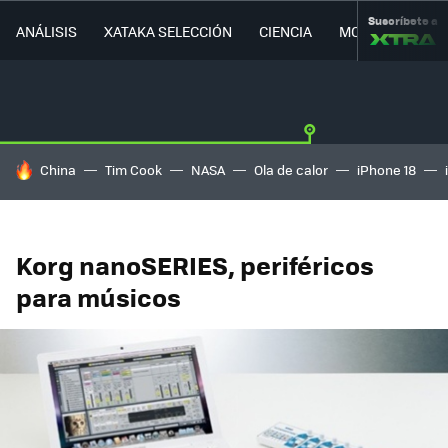
Suscríbete a
ANÁLISIS
XATAKA SELECCIÓN
CIENCIA
MOVILIDAD
HOY SE HABLA DE
China
Tim Cook
NASA
Ola de calor
iPhone 18
Korg nanoSERIES, periféricos
para músicos