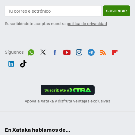
SUSCRIBIR
Suscribiéndote aceptas nuestra
política de privacidad
Síguenos
Wh
Twit
Fac
You
Inst
Tele
RSS
Flip
ats
ter
ebo
tub
agr
gra
boa
Link
Tikt
App
ok
e
am
m
rd
edI
ok
Suscríbete a
n
Apoya a Xataka y disfruta ventajas exclusivas
En Xataka hablamos de...