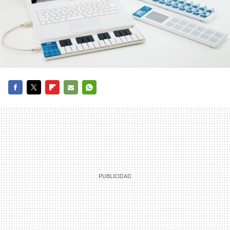
FACEBOOK
TWITTER
FLIPBOARD
E-
WHATSAPP
MAIL