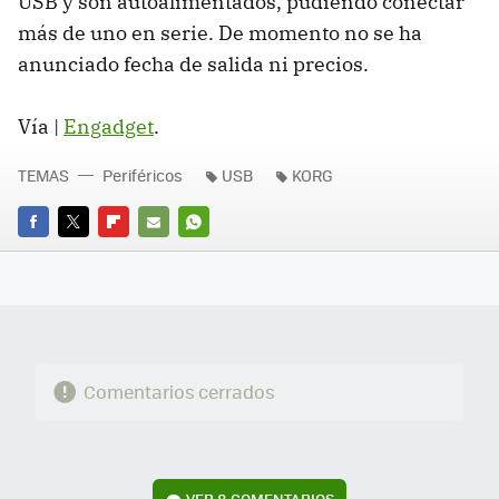
USB y son autoalimentados, pudiendo conectar
más de uno en serie. De momento no se ha
anunciado fecha de salida ni precios.
Vía |
Engadget
.
TEMAS
Periféricos
USB
KORG
FACEBOOK
TWITTER
FLIPBOARD
E-
WHATSAPP
MAIL
Comentarios cerrados
VER
8 COMENTARIOS