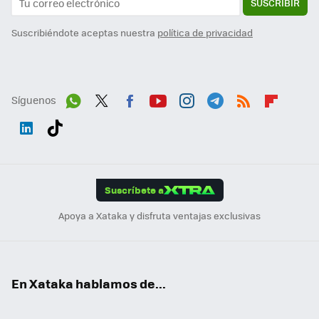
SUSCRIBIR
Suscribiéndote aceptas nuestra
política de privacidad
Síguenos
Wh
Twit
Fac
You
Inst
Tele
RSS
Flip
ats
ter
ebo
tub
agr
gra
boa
Link
Tikt
App
ok
e
am
m
rd
edI
ok
Suscríbete a
n
Apoya a Xataka y disfruta ventajas exclusivas
En Xataka hablamos de...