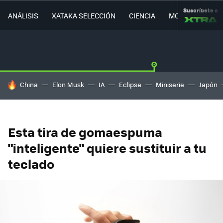
Suscríbete a
ANÁLISIS
XATAKA SELECCIÓN
CIENCIA
MOVILIDAD
HOY SE HABLA DE
China
Elon Musk
IA
Eclipse
Miniserie
Japón
Esta tira de gomaespuma
"inteligente" quiere sustituir a tu
teclado