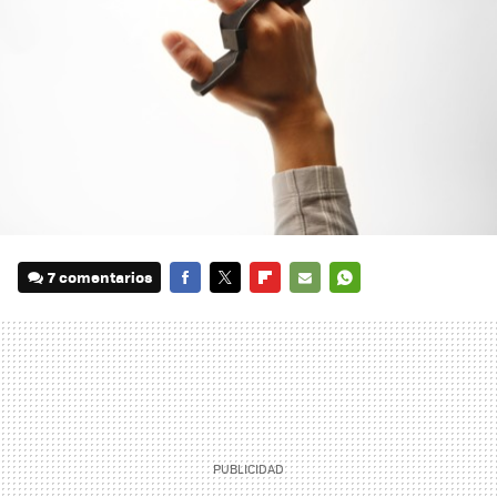
7 comentarios
FACEBOOK
TWITTER
FLIPBOARD
E-
WHATSAPP
MAIL