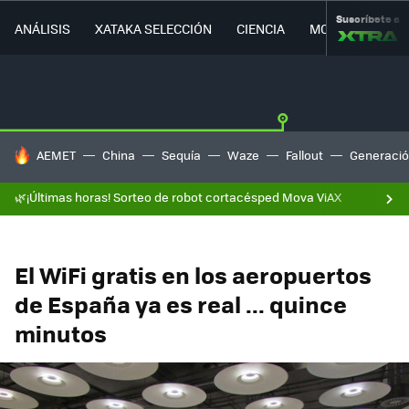
Suscríbete a
ANÁLISIS
XATAKA SELECCIÓN
CIENCIA
MOVILIDAD
HOY SE HABLA DE
AEMET
China
Sequía
Waze
Fallout
Generació
🌿¡Últimas horas! Sorteo de robot cortacésped Mova ViAX
El WiFi gratis en los aeropuertos
de España ya es real ... quince
minutos