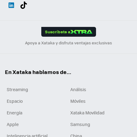
Wh
Twit
Fac
You
Inst
Tele
RSS
Flip
ats
ter
ebo
tub
agr
gra
boa
Link
Tikt
App
ok
e
am
m
rd
edI
ok
Suscríbete a
n
Apoya a Xataka y disfruta ventajas exclusivas
En Xataka hablamos de...
Streaming
Análisis
Espacio
Móviles
Energía
Xataka Movilidad
Apple
Samsung
Inteligencia artificial
China