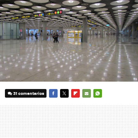
31 comentarios
FACEBOOK
TWITTER
FLIPBOARD
E-
WHATSAPP
MAIL