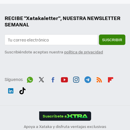
RECIBE "Xatakaletter", NUESTRA NEWSLETTER
SEMANAL
SUSCRIBIR
Suscribiéndote aceptas nuestra
política de privacidad
Síguenos
Wh
Twit
Fac
You
Inst
Tele
RSS
Flip
ats
ter
ebo
tub
agr
gra
boa
Link
Tikt
App
ok
e
am
m
rd
edI
ok
Suscríbete a
n
Apoya a Xataka y disfruta ventajas exclusivas