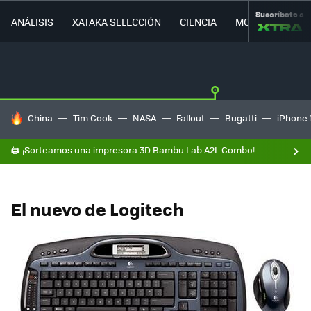
Suscríbete a
ANÁLISIS
XATAKA SELECCIÓN
CIENCIA
MOVILIDAD
HOY SE HABLA DE
China
Tim Cook
NASA
Fallout
Bugatti
iPhone 
🖨️ ¡Sorteamos una impresora 3D Bambu Lab A2L Combo!
El nuevo de Logitech