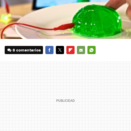
6 comentarios
FACEBOOK
TWITTER
FLIPBOARD
E-
WHATSAPP
MAIL