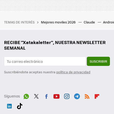
TEMAS DE INTERÉS
Mejores moviles 2026
Claude
Androi
RECIBE "Xatakaletter", NUESTRA NEWSLETTER
SEMANAL
SUSCRIBIR
Suscribiéndote aceptas nuestra
política de privacidad
Síguenos
Wh
Twit
Fac
You
Inst
Tele
RSS
Flip
ats
ter
ebo
tub
agr
gra
boa
Link
Tikt