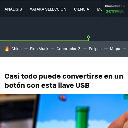
Suscríbete a
ANÁLISIS
XATAKA SELECCIÓN
CIENCIA
MOVILIDAD
HOY SE HABLA DE
China
Elon Musk
Generación Z
Eclipse
Mapa
Casi todo puede convertirse en un
botón con esta llave USB