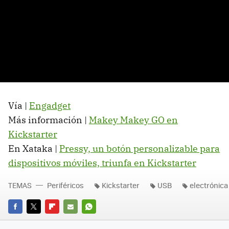
Vía |
Engadget
Más información |
Makey Makey GO en
Kickstarter
En Xataka |
Pressy, un botón personalizable para
dispositivos móviles, triunfa en Kickstarter
TEMAS
Periféricos
Kickstarter
USB
electrónica
FACEBOOK
TWITTER
FLIPBOARD
E-
WHATSAPP