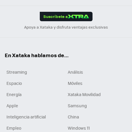
App
ok
e
am
m
rd
edI
ok
Suscríbete a
n
Apoya a Xataka y disfruta ventajas exclusivas
En Xataka hablamos de...
Streaming
Análisis
Espacio
Móviles
Energía
Xataka Movilidad
Apple
Samsung
Inteligencia artificial
China
Empleo
Windows 11