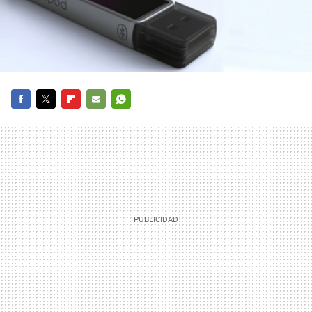
FACEBOOK
TWITTER
FLIPBOARD
E-
WHATSAPP
MAIL