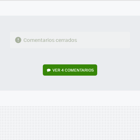
FACEBOOK
TWITTER
FLIPBOARD
E-
WHATSAPP
MAIL
Comentarios cerrados
VER
4 COMENTARIOS