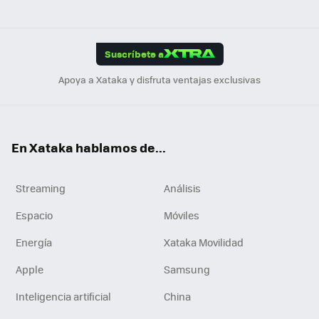
ats
ter
ebo
tub
agr
gra
boa
Link
Tikt
App
ok
e
am
m
rd
edI
ok
Suscríbete a
n
Apoya a Xataka y disfruta ventajas exclusivas
En Xataka hablamos de...
Streaming
Análisis
Espacio
Móviles
Energía
Xataka Movilidad
Apple
Samsung
Inteligencia artificial
China