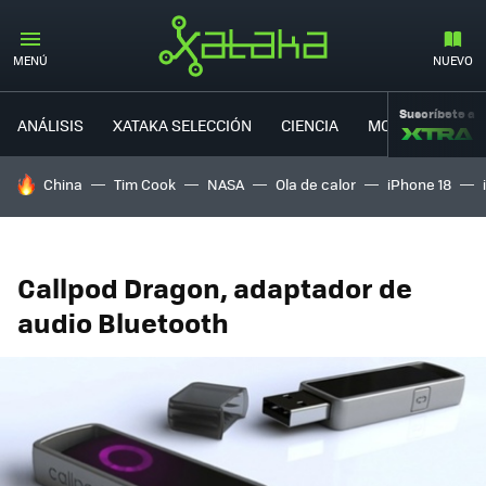
MENÚ
NUEVO
Suscríbete a
ANÁLISIS
XATAKA SELECCIÓN
CIENCIA
MOVILIDAD
HOY SE HABLA DE
China
Tim Cook
NASA
Ola de calor
iPhone 18
Callpod Dragon, adaptador de
audio Bluetooth