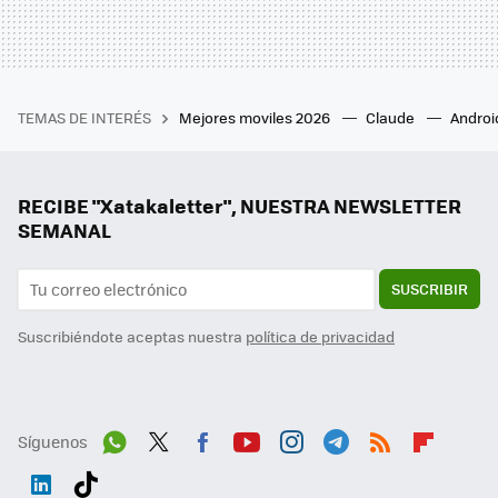
TEMAS DE INTERÉS
Mejores moviles 2026
Claude
Androi
RECIBE "Xatakaletter", NUESTRA NEWSLETTER
SEMANAL
SUSCRIBIR
Suscribiéndote aceptas nuestra
política de privacidad
Síguenos
Wh
Twit
Fac
You
Inst
Tele
RSS
Flip