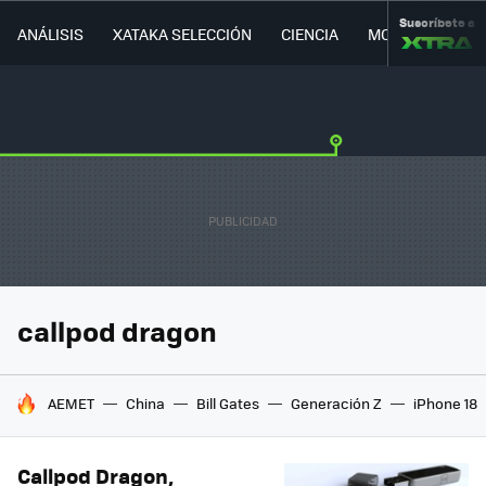
Suscríbete a
ANÁLISIS
XATAKA SELECCIÓN
CIENCIA
MOVILIDAD
callpod dragon
HOY SE HABLA DE
AEMET
China
Bill Gates
Generación Z
iPhone 18
Callpod Dragon,