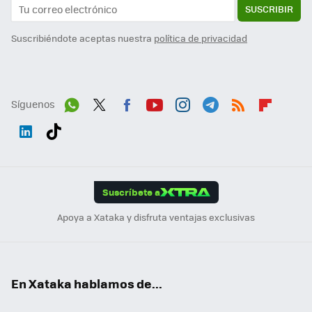
SUSCRIBIR
Suscribiéndote aceptas nuestra
política de privacidad
Síguenos
Wh
Twit
Fac
You
Inst
Tele
RSS
Flip
ats
ter
ebo
tub
agr
gra
boa
Link
Tikt
App
ok
e
am
m
rd
edI
ok
Suscríbete a
n
Apoya a Xataka y disfruta ventajas exclusivas
En Xataka hablamos de...