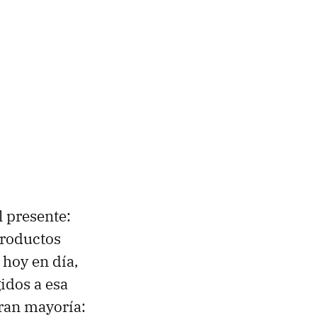
l presente:
productos
 hoy en día,
idos a esa
gran mayoría: