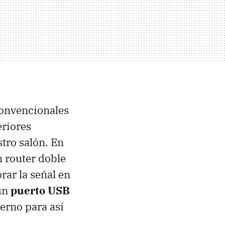
convencionales
eriores
tro salón. En
n router doble
rar la señal en
 un
puerto
USB
erno para así