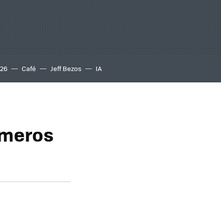
S26
Café
Jeff Bezos
IA
imeros