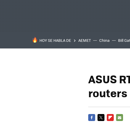
HOY SE HABLA DE
AEMET
China
Bill Ga
ASUS RT
routers
FACEBOOK
TWITTER
FLIPBOARD
E-