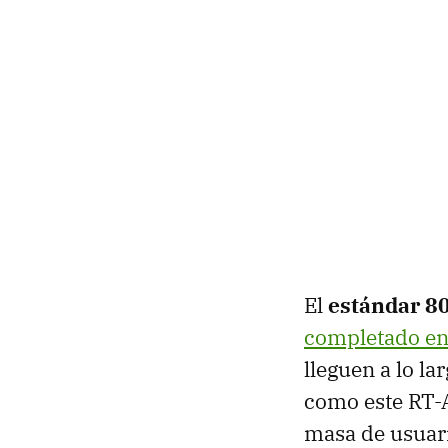
El
estándar 8
completado e
lleguen a lo l
como este RT
masa de usuar