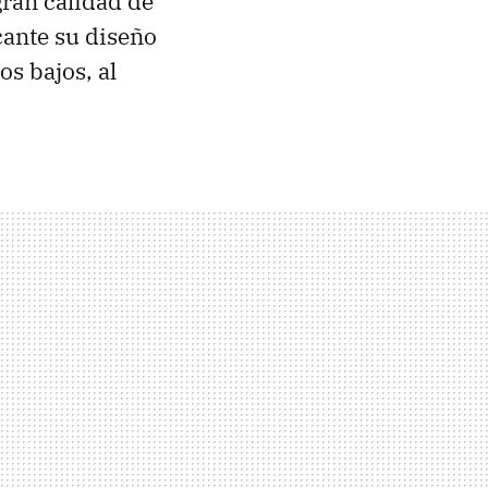
gran calidad de
cante su diseño
s bajos, al