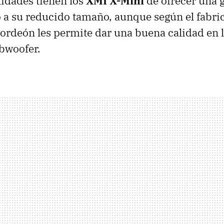
idades tienen los
XMI X-Mini
de ofrecer una 
 a su reducido tamaño, aunque según el fabri
ordeón les permite dar una buena calidad en lo
ubwoofer.