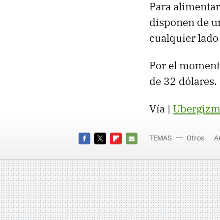
Para alimenta
disponen de un
cualquier lado
Por el momento
de 32 dólares.
Vía |
Ubergizm
TEMAS
Otros
A
FACEBOOK
TWITTER
FLIPBOARD
E-
MAIL