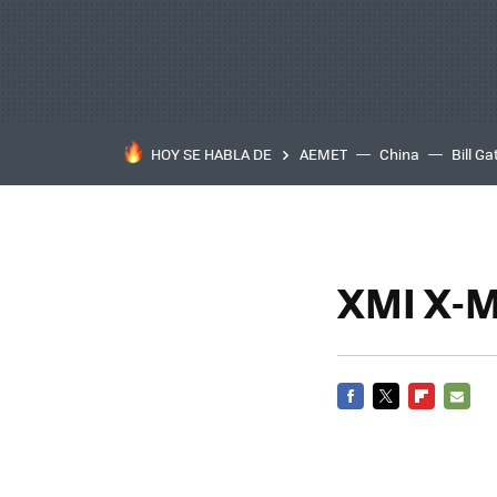
HOY SE HABLA DE
AEMET
China
Bill Ga
XMI X-M
FACEBOOK
TWITTER
FLIPBOARD
E-
MAIL