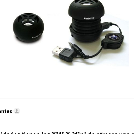
entes