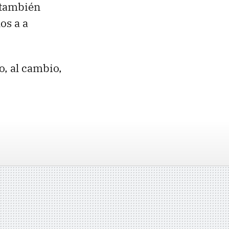
 también
os a a
o, al cambio,