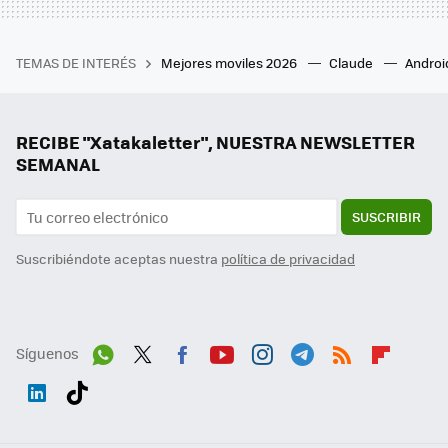
TEMAS DE INTERÉS
Mejores moviles 2026
Claude
Androi
RECIBE "Xatakaletter", NUESTRA NEWSLETTER
SEMANAL
SUSCRIBIR
Suscribiéndote aceptas nuestra
política de privacidad
Síguenos
Wh
Twit
Fac
You
Inst
Tele
RSS
Flip
ats
ter
ebo
tub
agr
gra
boa
Link
Tikt
App
ok
e
am
m
rd