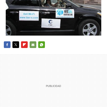
FACEBOOK
TWITTER
FLIPBOARD
E-
WHATSAPP
MAIL