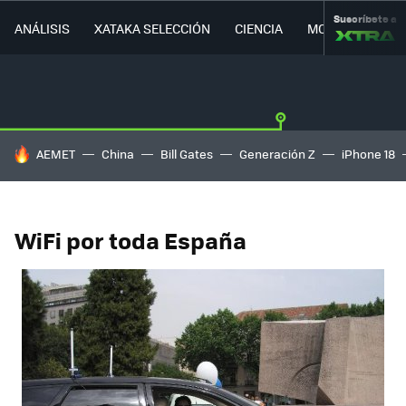
Suscríbete a
ANÁLISIS
XATAKA SELECCIÓN
CIENCIA
MOVILIDAD
HOY SE HABLA DE
AEMET
China
Bill Gates
Generación Z
iPhone 18
WiFi por toda España