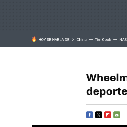
HOY SE HABLA DE
China
Tim Cook
NAS
Wheelma
deporte
FACEBOOK
TWITTER
FLIPBOARD
E-