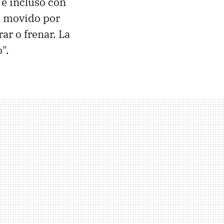
 e incluso con
s movido por
r o frenar. La
".