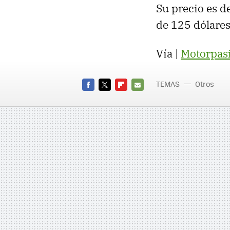
Su precio es d
de 125 dólares
Vía |
Motorpas
TEMAS
Otros
FACEBOOK
TWITTER
FLIPBOARD
E-
MAIL