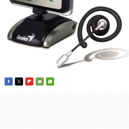
FACEBOOK
TWITTER
FLIPBOARD
E-
WHATSAPP
MAIL