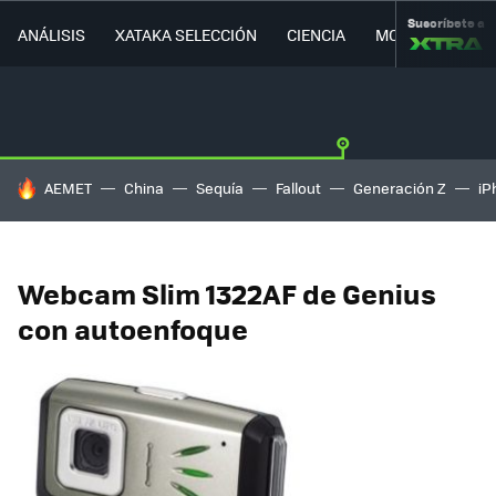
Suscríbete a
ANÁLISIS
XATAKA SELECCIÓN
CIENCIA
MOVILIDAD
HOY SE HABLA DE
AEMET
China
Sequía
Fallout
Generación Z
iP
Webcam Slim 1322AF de Genius
con autoenfoque