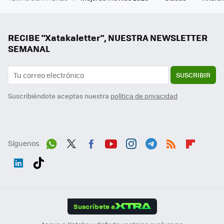
RECIBE "Xatakaletter", NUESTRA NEWSLETTER
SEMANAL
SUSCRIBIR
Suscribiéndote aceptas nuestra
política de privacidad
Síguenos
Wh
Twit
Fac
You
Inst
Tele
RSS
Flip
ats
ter
ebo
tub
agr
gra
boa
Link
Tikt
App
ok
e
am
m
rd
edI
ok
Suscríbete a
n