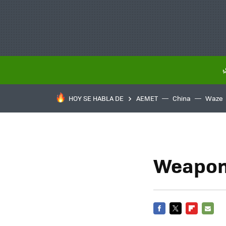
HOY SE HABLA DE
AEMET
China
Waze
WeaponW
FACEBOOK
TWITTER
FLIPBOARD
E-