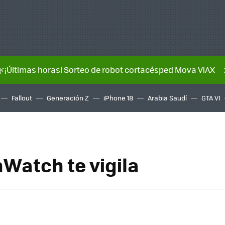
🌿¡Últimas horas! Sorteo de robot cortacésped Mova ViAX
Fallout
Generación Z
iPhone 18
Arabia Saudí
GTA VI
atch te vigila