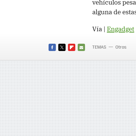
vehículos pesad
alguna de esta
Vía |
Engadget
TEMAS
Otros
FACEBOOK
TWITTER
FLIPBOARD
E-
MAIL