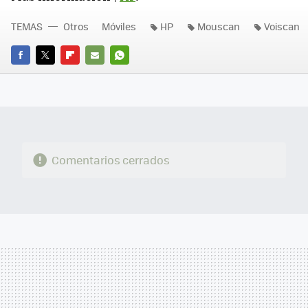
TEMAS
Otros
Móviles
HP
Mouscan
Voiscan
FACEBOOK
TWITTER
FLIPBOARD
E-
WHATSAPP
MAIL
Comentarios cerrados