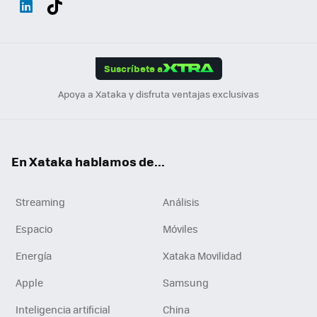
ats
ter
ebo
tub
agr
gra
boa
Link
Tikt
App
ok
e
am
m
rd
edI
ok
Suscríbete a
n
Apoya a Xataka y disfruta ventajas exclusivas
En Xataka hablamos de...
Streaming
Análisis
Espacio
Móviles
Energía
Xataka Movilidad
Apple
Samsung
Inteligencia artificial
China