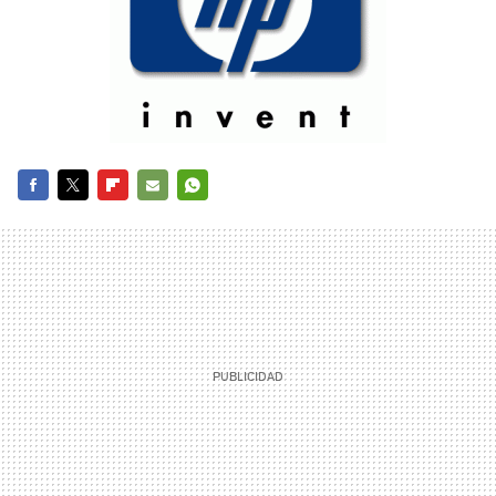
FACEBOOK
TWITTER
FLIPBOARD
E-
WHATSAPP
MAIL