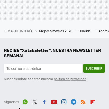
TEMAS DE INTERÉS
Mejores moviles 2026
Claude
Androi
RECIBE "Xatakaletter", NUESTRA NEWSLETTER
SEMANAL
SUSCRIBIR
Suscribiéndote aceptas nuestra
política de privacidad
Síguenos
Wh
Twit
Fac
You
Inst
Tele
RSS
Flip