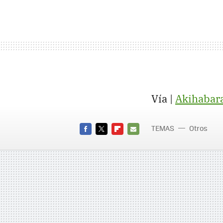
Vía |
Akihabar
TEMAS
Otros
FACEBOOK
TWITTER
FLIPBOARD
E-
MAIL