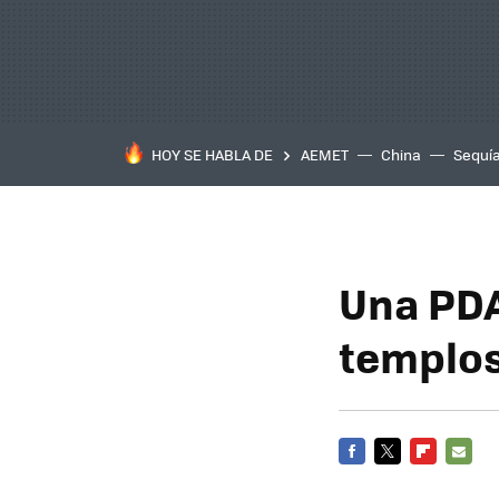
HOY SE HABLA DE
AEMET
China
Sequí
Una PDA
templos
FACEBOOK
TWITTER
FLIPBOARD
E-