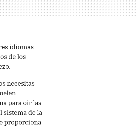
tres idiomas
os de los
ezo.
os necesitas
suelen
a para oir las
l sistema de la
te proporciona