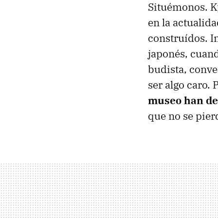
Situémonos. Ky
en la actualida
construídos. I
japonés, cuand
budista, conve
ser algo caro. 
museo han dec
que no se pier