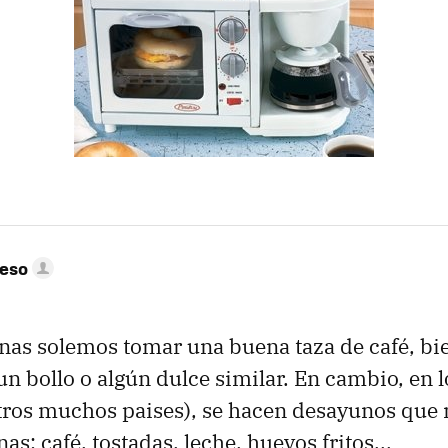
peso
as solemos tomar una buena taza de café, bie
 bollo o algún dulce similar. En cambio, en l
tros muchos paises), se hacen desayunos que
as: café, tostadas, leche, huevos fritos...