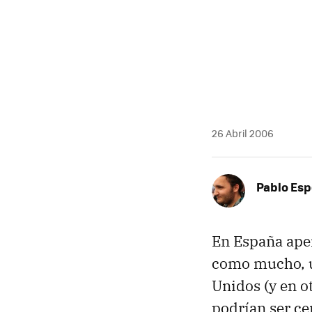
26 Abril 2006
Pablo Es
En España apen
como mucho, un
Unidos (y en o
podrían ser cen