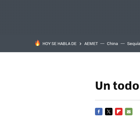
HOY SE HABLA DE
AEMET
China
Sequí
Un todo
FACEBOOK
TWITTER
FLIPBOARD
E-
MAIL