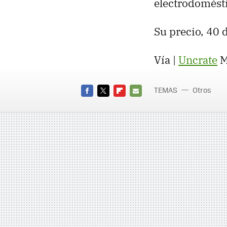
electrodomésti
Su precio, 40 
Vía |
Uncrate
M
TEMAS
Otros
FACEBOOK
TWITTER
FLIPBOARD
E-
MAIL