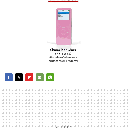
FACEBOOK
TWITTER
FLIPBOARD
E-
WHATSAPP
MAIL