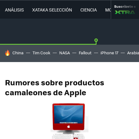
Suscríbete a
ANÁLISIS
XATAKA SELECCIÓN
CIENCIA
MOVILIDAD
HOY SE HABLA DE
China
Tim Cook
NASA
Fallout
iPhone 17
Arabi
Rumores sobre productos
camaleones de Apple