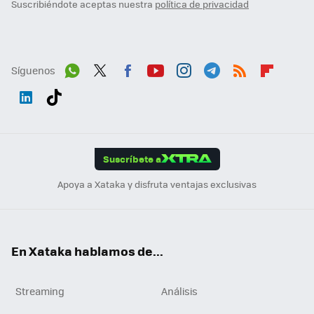
Suscribiéndote aceptas nuestra
política de privacidad
Síguenos
Wh
Twit
Fac
You
Inst
Tele
RSS
Flip
ats
ter
ebo
tub
agr
gra
boa
Link
Tikt
App
ok
e
am
m
rd
edI
ok
Suscríbete a
n
Apoya a Xataka y disfruta ventajas exclusivas
En Xataka hablamos de...
Streaming
Análisis