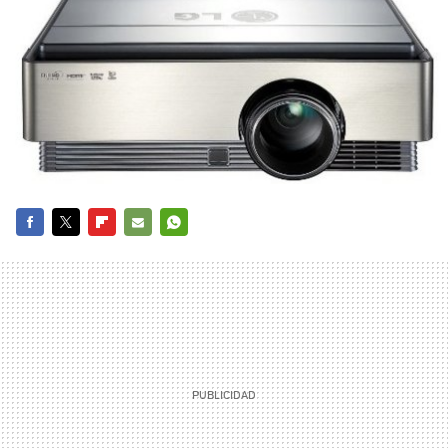
FACEBOOK
TWITTER
FLIPBOARD
E-
WHATSAPP
MAIL