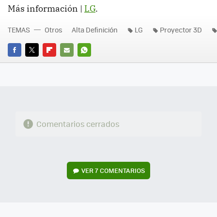
Más información |
LG
.
TEMAS
Otros
Alta Definición
LG
Proyector 3D
FACEBOOK
TWITTER
FLIPBOARD
E-
WHATSAPP
MAIL
Comentarios cerrados
VER
7 COMENTARIOS