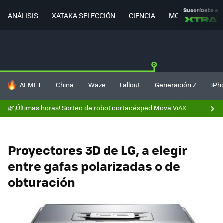
Suscríbete a
ANÁLISIS
XATAKA SELECCIÓN
CIENCIA
MOVILIDAD
HOY SE HABLA DE
AEMET
China
Waze
Fallout
Generación Z
iPh
🌿¡Últimas horas! Sorteo de robot cortacésped Mova ViAX
Proyectores 3D de LG, a elegir
entre gafas polarizadas o de
obturación