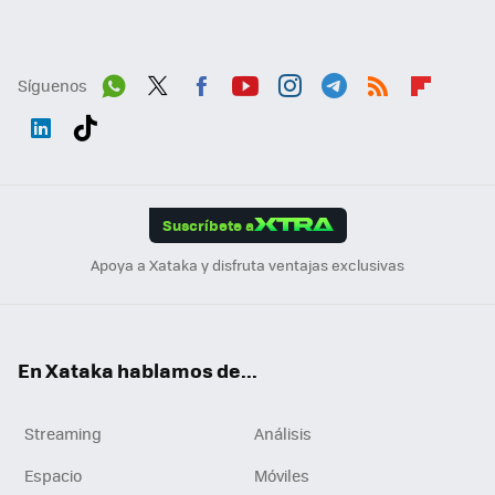
Síguenos
Wh
Twit
Fac
You
Inst
Tele
RSS
Flip
ats
ter
ebo
tub
agr
gra
boa
Link
Tikt
App
ok
e
am
m
rd
edI
ok
Suscríbete a
n
Apoya a Xataka y disfruta ventajas exclusivas
En Xataka hablamos de...
Streaming
Análisis
Espacio
Móviles