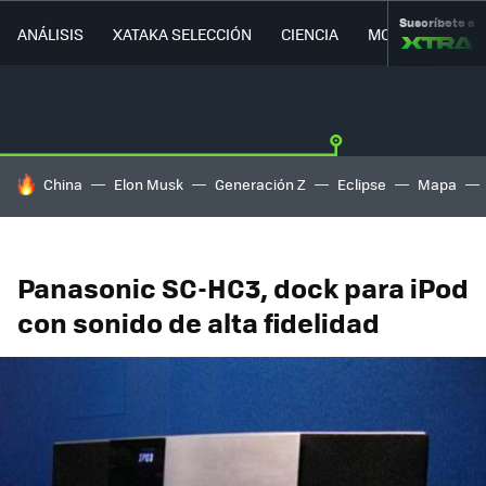
Suscríbete a
ANÁLISIS
XATAKA SELECCIÓN
CIENCIA
MOVILIDAD
HOY SE HABLA DE
China
Elon Musk
Generación Z
Eclipse
Mapa
Panasonic SC-HC3, dock para iPod
con sonido de alta fidelidad