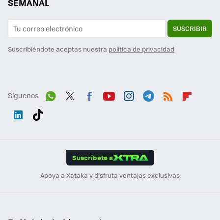
SEMANAL
SUSCRIBIR
Suscribiéndote aceptas nuestra
política de privacidad
Síguenos
Wh
Twit
Fac
You
Inst
Tele
RSS
Flip
ats
ter
ebo
tub
agr
gra
boa
Link
Tikt
App
ok
e
am
m
rd
edI
ok
Suscríbete a
n
Apoya a Xataka y disfruta ventajas exclusivas