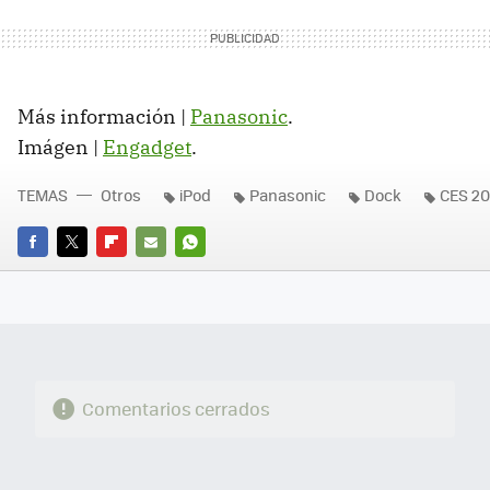
Más información |
Panasonic
.
Imágen |
Engadget
.
TEMAS
Otros
iPod
Panasonic
Dock
CES 2
FACEBOOK
TWITTER
FLIPBOARD
E-
WHATSAPP
MAIL
Comentarios cerrados