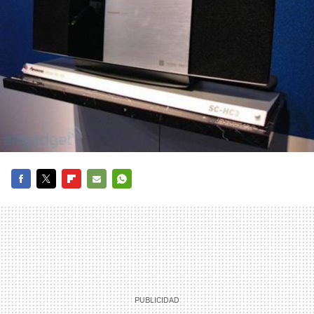
FACEBOOK
TWITTER
FLIPBOARD
E-
WHATSAPP
MAIL