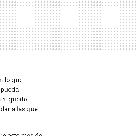
n lo que
 pueda
átil quede
lar a las que
que este mes de