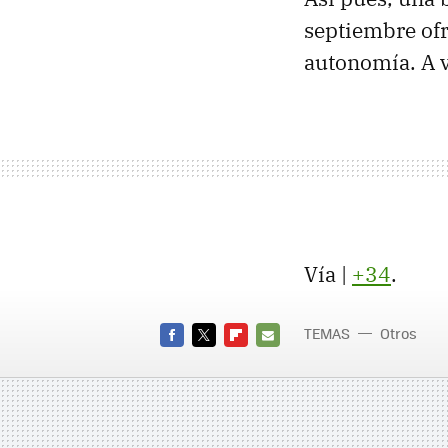
septiembre ofr
autonomía. A v
Vía |
+34
.
TEMAS
Otros
FACEBOOK
TWITTER
FLIPBOARD
E-
MAIL