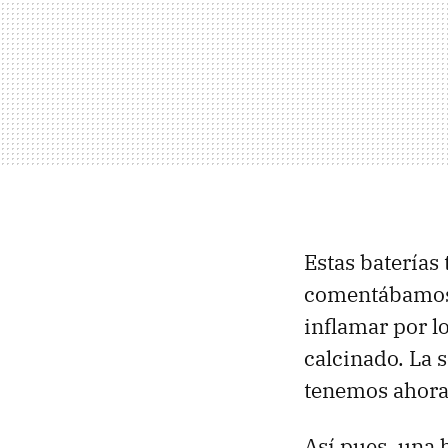
Estas baterías
comentábamos,
inflamar por l
calcinado. La 
tenemos ahora
Así pues, una 