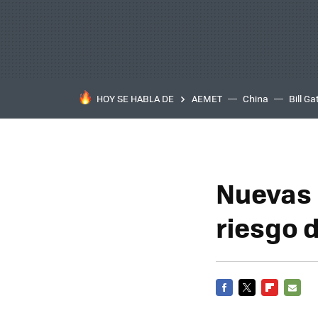
HOY SE HABLA DE
AEMET
China
Bill Ga
Nuevas b
riesgo 
FACEBOOK
TWITTER
FLIPBOARD
E-