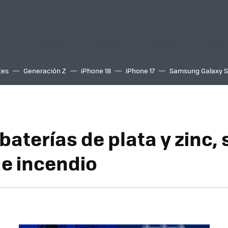
tes
Generación Z
iPhone 18
iPhone 17
Samsung Galaxy 
aterías de plata y zinc, 
de incendio