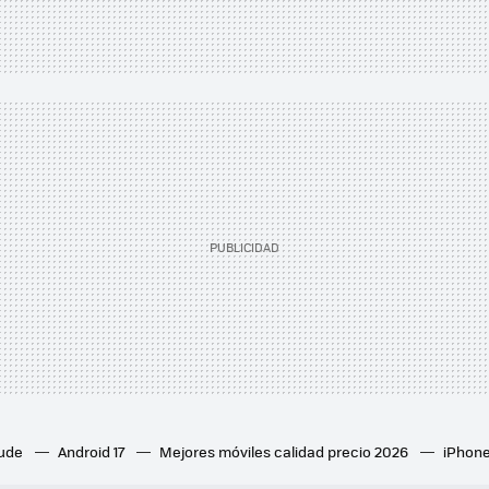
aude
Android 17
Mejores móviles calidad precio 2026
iPhone
ion 6
Mejores ventiladores de techo
Mejores aires acondicion