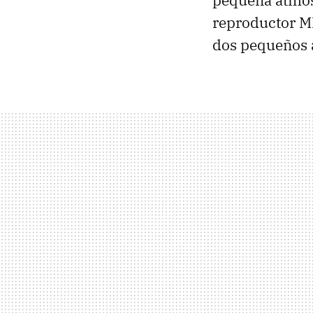
pequeña atmós
reproductor MP
dos pequeños a