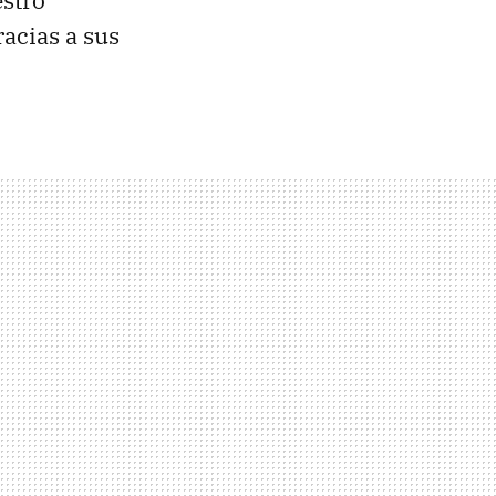
stro
acias a sus