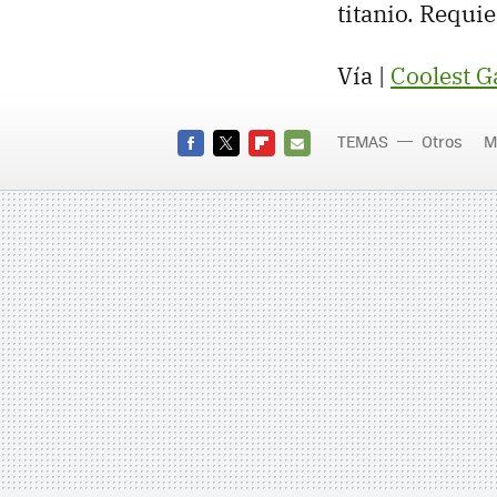
titanio. Requie
Vía |
Coolest G
TEMAS
Otros
M
FACEBOOK
TWITTER
FLIPBOARD
E-
MAIL