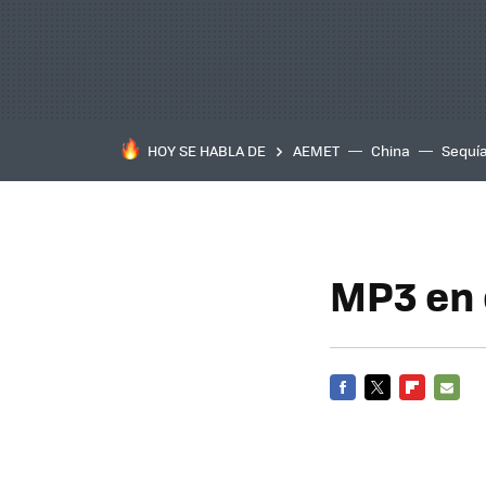
HOY SE HABLA DE
AEMET
China
Sequí
MP3 en 
FACEBOOK
TWITTER
FLIPBOARD
E-
MAIL