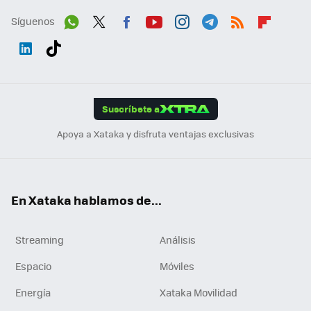
Síguenos
Wh
Twit
Fac
You
Inst
Tele
RSS
Flip
ats
ter
ebo
tub
agr
gra
boa
Link
Tikt
App
ok
e
am
m
rd
edI
ok
Suscríbete a
n
Apoya a Xataka y disfruta ventajas exclusivas
En Xataka hablamos de...
Streaming
Análisis
Espacio
Móviles
Energía
Xataka Movilidad