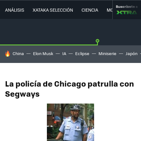
Suscríbete a
ANÁLISIS
XATAKA SELECCIÓN
CIENCIA
MOVILIDAD
HOY SE HABLA DE
China
Elon Musk
IA
Eclipse
Miniserie
Japón
La policía de Chicago patrulla con
Segways