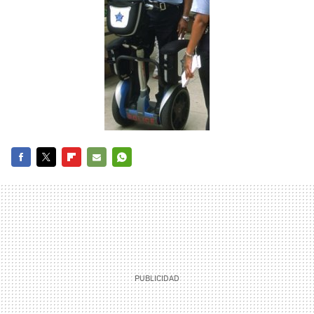
FACEBOOK
TWITTER
FLIPBOARD
E-
WHATSAPP
MAIL