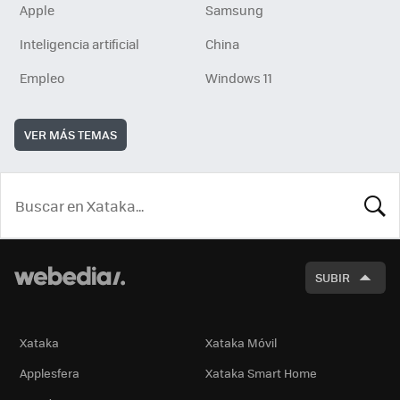
Apple
Samsung
Inteligencia artificial
China
Empleo
Windows 11
VER MÁS TEMAS
BUSCA
SUBIR
Xataka
Xataka Móvil
Applesfera
Xataka Smart Home