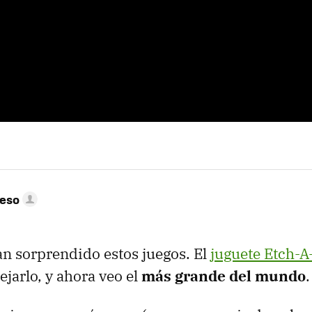
peso
n sorprendido estos juegos. El
juguete Etch-A
jarlo, y ahora veo el
más grande del mundo
.