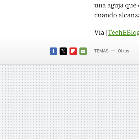
una aguja que c
cuando alcanza
Vía |
TechEBlo
TEMAS
Otros
FACEBOOK
TWITTER
FLIPBOARD
E-
MAIL