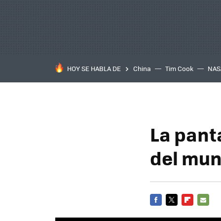
HOY SE HABLA DE
China
Tim Cook
NAS
La pant
del mu
FACEBOOK
TWITTER
FLIPBOARD
E-