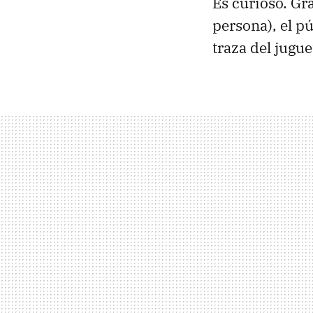
Es curioso. Gr
persona), el p
traza del juguet